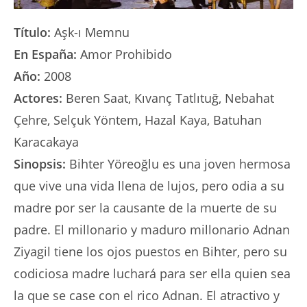
Título:
Aşk-ı Memnu
En España:
Amor Prohibido
Año:
2008
Actores:
Beren Saat, Kıvanç Tatlıtuğ, Nebahat
Çehre, Selçuk Yöntem, Hazal Kaya, Batuhan
Karacakaya
Sinopsis:
Bihter Yöreoğlu es una joven hermosa
que vive una vida llena de lujos, pero odia a su
madre por ser la causante de la muerte de su
padre. El millonario y maduro millonario Adnan
Ziyagil tiene los ojos puestos en Bihter, pero su
codiciosa madre luchará para ser ella quien sea
la que se case con el rico Adnan. El atractivo y