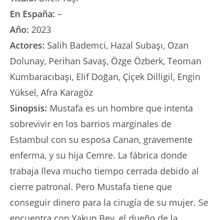
En España:
–
Año:
2023
Actores:
Salih Bademci, Hazal Subaşı, Ozan
Dolunay, Perihan Savaş, Özge Özberk, Teoman
Kumbaracıbaşı, Elif Doğan, Çiçek Dilligil, Engin
Yüksel, Afra Karagöz
Sinopsis:
Mustafa es un hombre que intenta
sobrevivir en los barrios marginales de
Estambul con su esposa Canan, gravemente
enferma, y su hija Cemre. La fábrica donde
trabaja lleva mucho tiempo cerrada debido al
cierre patronal. Pero Mustafa tiene que
conseguir dinero para la cirugía de su mujer. Se
encuentra con Yakup Bey, el dueño de la