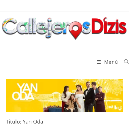
Ir
al
contenido
Menú
Título:
Yan Oda