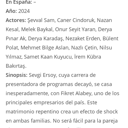
En España:
–
Año:
2024
Actores:
Şevval Sam, Caner Cindoruk, Nazan
Kesal, Melek Baykal, Onur Seyit Yaran, Derya
Pınar Ak, Derya Karadaş, Nezaket Erden, Bülent
Polat, Mehmet Bilge Aslan, Nazlı Çetin, Nilsu
Yılmaz, Samet Kaan Kuyucu, İrem Kübra
Bakırtaş.
Sinopsis:
Sevgi Ersoy, cuya carrera de
presentadora de programas decayó, se casa
inesperadamente, con Fikret Alabey, uno de los
principales empresarios del país. Este
matrimonio repentino crea un efecto de shock
en ambas familias. No será fácil para la pareja