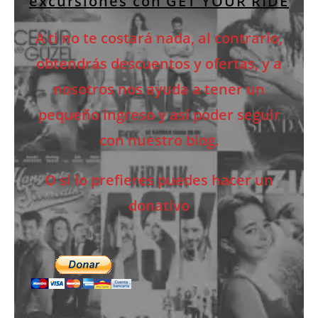
excursiones con GET YOUR RIDE
A ti no te costará nada, al contrario,
obtendrás descuentos y ofertas,
y a
nosotros nos ayuda a tener un
pequeño ingreso y así poder seguir
con nuestro blog.
O
si lo prefieres puedes hacer un
donativo