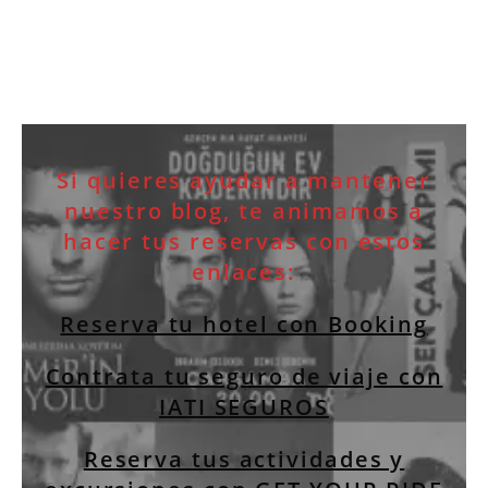
Si quieres ayudar a mantener
nuestro blog, te animamos a
hacer tus reservas con estos
enlaces:
Reserva tu hotel con Booking
Contrata tu seguro de viaje con
IATI SEGUROS
Reserva tus actividades y