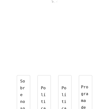
So
Pro
br
Po
Po
gra
e 
lí
lí
ma 
no
ti
ti
de 
so
ca 
ca 