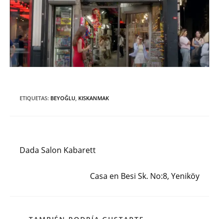
ETIQUETAS
:
BEYOĞLU
,
KISKANMAK
Entrada anterior
Leer
más
Dada Salon Kabarett
artículos
Siguiente entrada
Casa en Besi Sk. No:8, Yeniköy