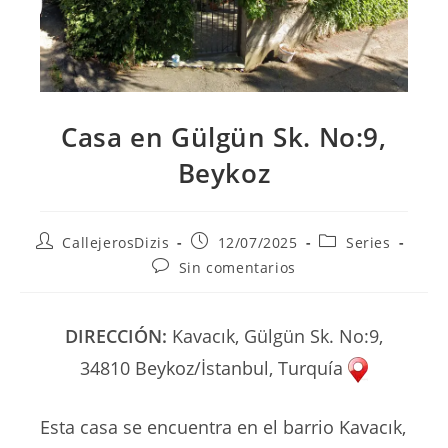
Casa en Gülgün Sk. No:9,
Beykoz
Autor
Publicación
Categoría
CallejerosDizis
12/07/2025
Series
de
de
de
Comentarios
Sin comentarios
la
la
la
de
entrada:
entrada:
entrada:
la
entrada:
DIRECCIÓN:
Kavacık, Gülgün Sk. No:9,
34810 Beykoz/İstanbul, Turquía
Esta casa se encuentra en el barrio Kavacık,