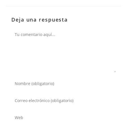
Deja una respuesta
Comentario
Introduce
tu
nombre
Introduce
o
tu
nombre
dirección
Introduce
de
de
la
usuario
correo