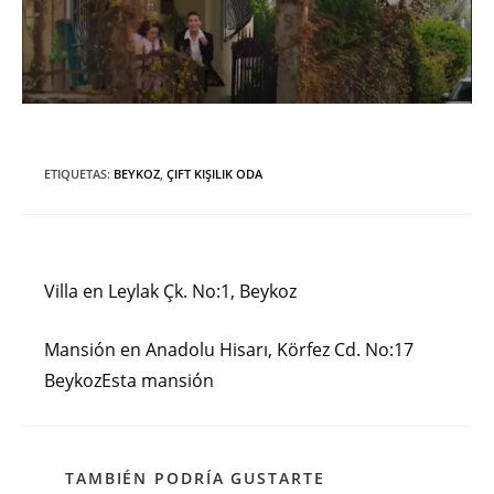
ETIQUETAS
:
BEYKOZ
,
ÇIFT KIŞILIK ODA
Entrada anterior
Leer
más
Villa en Leylak Çk. No:1, Beykoz
artículos
Siguiente entrada
Mansión en Anadolu Hisarı, Körfez Cd. No:17
BeykozEsta mansión
TAMBIÉN PODRÍA GUSTARTE