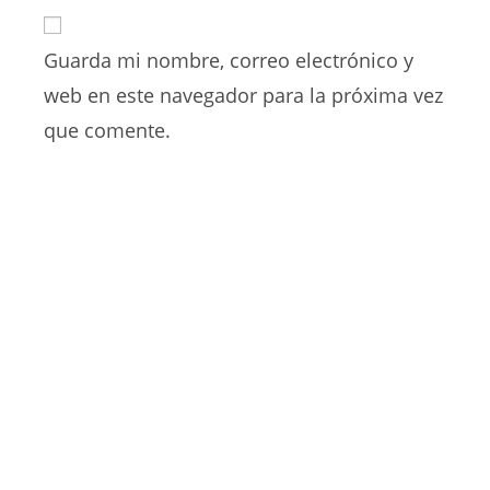
URL
para
electrónico
de
comentar
para
Guarda mi nombre, correo electrónico y
tu
comentar
web
web en este navegador para la próxima vez
(opcional)
que comente.