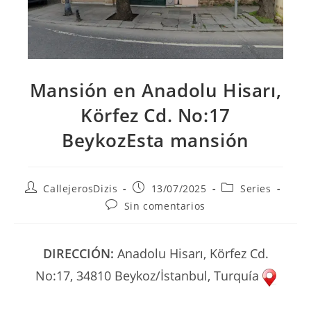
Mansión en Anadolu Hisarı,
Körfez Cd. No:17
BeykozEsta mansión
Autor
Publicación
Categoría
CallejerosDizis
13/07/2025
Series
de
de
de
Comentarios
Sin comentarios
la
la
la
de
entrada:
entrada:
entrada:
la
entrada:
DIRECCIÓN:
Anadolu Hisarı, Körfez Cd.
No:17, 34810 Beykoz/İstanbul, Turquía