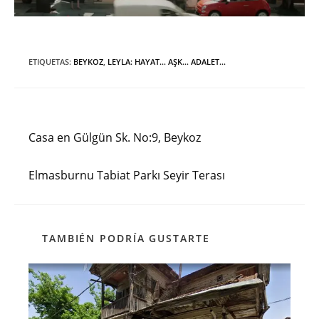
ETIQUETAS
:
BEYKOZ
,
LEYLA: HAYAT… AŞK… ADALET...
Entrada anterior
Leer
más
Casa en Gülgün Sk. No:9, Beykoz
artículos
Siguiente entrada
Elmasburnu Tabiat Parkı Seyir Terası
TAMBIÉN PODRÍA GUSTARTE