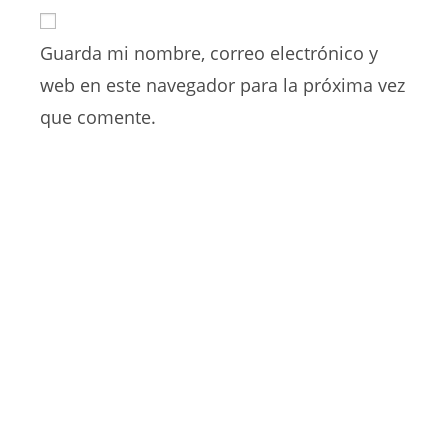
URL
para
electrónico
de
comentar
para
Guarda mi nombre, correo electrónico y
tu
comentar
web
web en este navegador para la próxima vez
(opcional)
que comente.