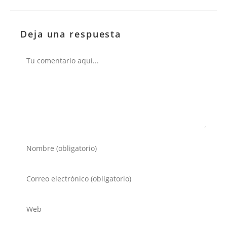
Deja una respuesta
Comentario
Introduce
tu
nombre
Introduce
o
tu
nombre
dirección
Introduce
de
de
la
usuario
correo