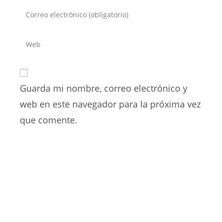
nombre
Introduce
o
tu
nombre
dirección
Introduce
de
de
la
usuario
correo
URL
para
electrónico
de
comentar
para
Guarda mi nombre, correo electrónico y
tu
comentar
web
web en este navegador para la próxima vez
(opcional)
que comente.