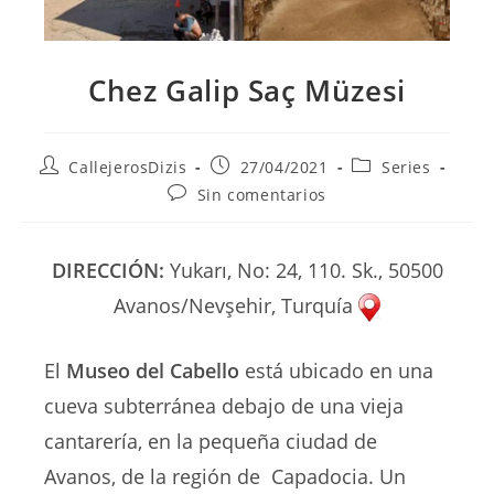
Chez Galip Saç Müzesi
Autor
Publicación
Categoría
CallejerosDizis
27/04/2021
Series
de
de
de
Comentarios
Sin comentarios
la
la
la
de
entrada:
entrada:
entrada:
la
entrada:
DIRECCIÓN:
Yukarı, No: 24, 110. Sk., 50500
Avanos/Nevşehir, Turquía
El
Museo del Cabello
está ubicado en una
cueva subterránea debajo de una vieja
cantarería, en la pequeña ciudad de
Avanos, de la región de Capadocia. Un