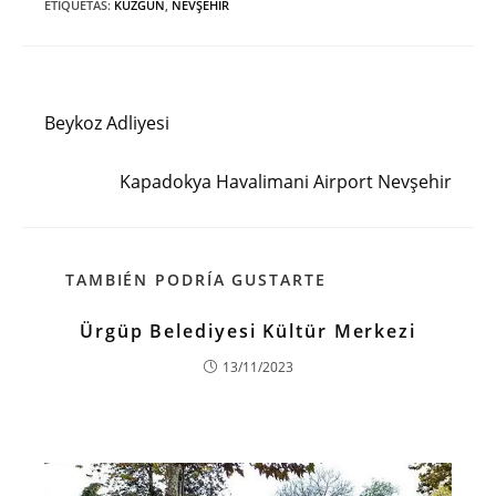
ETIQUETAS
:
KUZGUN
,
NEVŞEHIR
Entrada anterior
Leer
más
Beykoz Adliyesi
artículos
Siguiente entrada
Kapadokya Havalimani Airport Nevşehir
TAMBIÉN PODRÍA GUSTARTE
Ürgüp Belediyesi Kültür Merkezi
13/11/2023