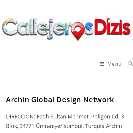
Ir
al
contenido
Menú
SERIES
Archin Global Design Network
DIRECCIÓN: Fatih Sultan Mehmet, Poligon Cd. 3.
Blok, 34771 Ümraniye/İstanbul, Turquía Archin