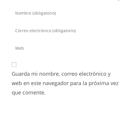
Introduce
tu
nombre
Introduce
o
tu
nombre
dirección
Introduce
de
de
la
usuario
correo
URL
para
electrónico
de
comentar
para
Guarda mi nombre, correo electrónico y
tu
comentar
web
web en este navegador para la próxima vez
(opcional)
que comente.