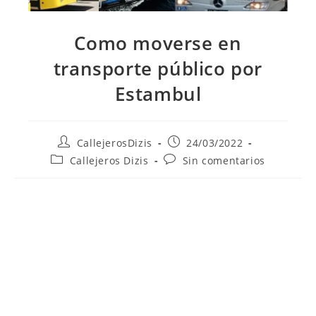
Como moverse en
transporte público por
Estambul
Autor
Publicación
CallejerosDizis
24/03/2022
de
de
Categoría
Comentarios
Callejeros Dizis
Sin comentarios
la
la
de
de
entrada:
entrada:
la
la
entrada:
entrada: