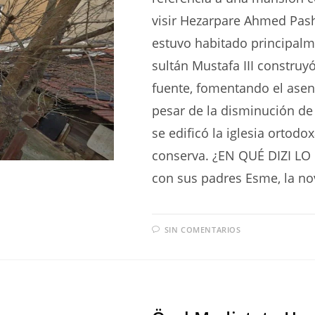
visir Hezarpare Ahmed Pash
estuvo habitado principalme
sultán Mustafa III constru
fuente, fomentando el ase
pesar de la disminución de 
se edificó la iglesia ortod
conserva. ¿EN QUÉ DIZI LO
con sus padres Esme, la no
SIN COMENTARIOS
SERIES