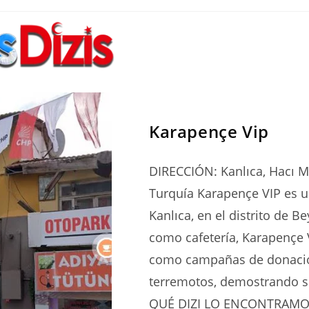
SERIES
Karapençe Vip
DIRECCIÓN: Kanlıca, Hacı Mu
Turquía Karapençe VIP es u
Kanlıca, en el distrito de 
como cafetería, Karapençe 
como campañas de donación
terremotos, demostrando s
QUÉ DIZI LO ENCONTRAMOS?