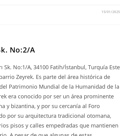
15/01/2025
Sk. No:2/A
ı Sk. No:1/A, 34100 Fatih/İstanbul, Turquía Este
arrio Zeyrek. Es parte del área histórica de
 del Patrimonio Mundial de la Humanidad de la
rek era conocido por ser un área prominente
na y bizantina, y por su cercanía al Foro
do por su arquitectura tradicional otomana,
rios pisos y calles empedradas que mantienen
rrio. A pesar de que algunas de estas