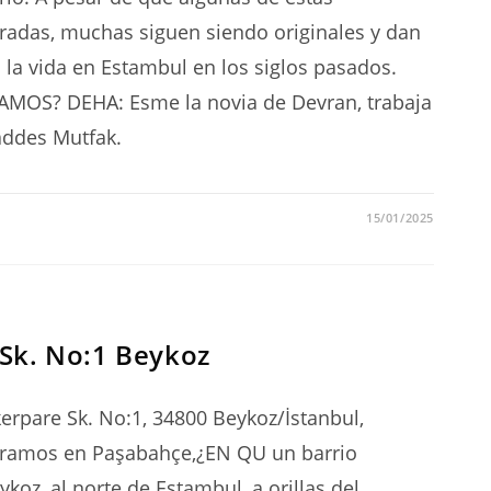
uradas, muchas siguen siendo originales y dan
la vida en Estambul en los siglos pasados.
MOS? DEHA: Esme la novia de Devran, trabaja
addes Mutfak.
15/01/2025
Sk. No:1 Beykoz
rpare Sk. No:1, 34800 Beykoz/İstanbul,
ntramos en Paşabahçe,¿EN QU un barrio
ykoz, al norte de Estambul, a orillas del