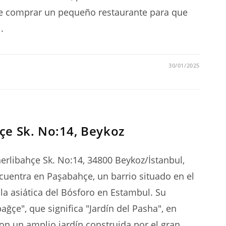
de comprar un pequeño restaurante para que
.
web
30/01/2025
çe Sk. No:14, Beykoz
rlibahçe Sk. No:14, 34800 Beykoz/İstanbul,
cuentra en Paşabahçe, un barrio situado en el
illa asiática del Bósforo en Estambul. Su
çe", que significa "Jardín del Pasha", en
on un amplio jardín construida por el gran