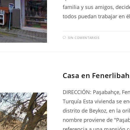
familia y sus amigos, deci
todos puedan trabajar en él
SIN COMENTARIOS
SERIES
Casa en Fenerlibah
DIRECCIÓN: Paşabahçe, Fene
Turquía Esta vivienda se en
distrito de Beykoz, en la or
nombre proviene de "Paşabağ
referencia a una mansión c