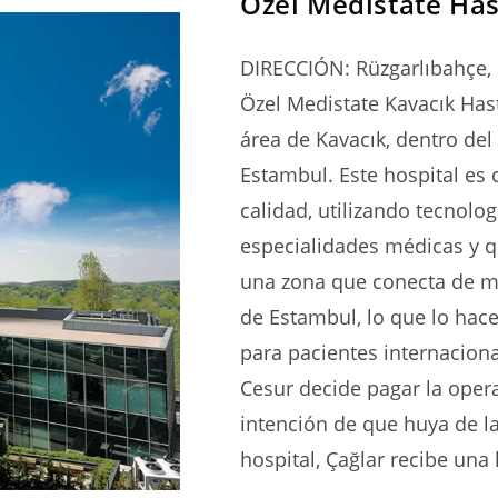
Özel Medistate Has
DIRECCIÓN: Rüzgarlıbahçe, 
Özel Medistate Kavacık Has
área de Kavacık, dentro del 
Estambul. Este hospital es 
calidad, utilizando tecnolo
especialidades médicas y qu
una zona que conecta de ma
de Estambul, lo que lo hace
para pacientes internaci
Cesur decide pagar la opera
intención de que huya de l
hospital, Çağlar recibe una