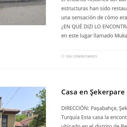
estructuras han sido resta
una sensación de cómo era 
¿EN QUÉ DIZI LO ENCONTRA
en este lugar llamado Muk
SIN COMENTARIOS
SERIES
Casa en Şekerpare 
DIRECCIÓN: Paşabahçe, Şeke
Turquía Esta casa la enco
ubicado en el distrito de Be