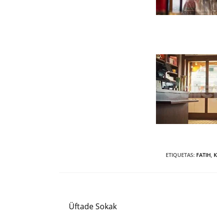
ETIQUETAS
:
FATIH
,
K
Entrada anterior
Leer
más
Üftade Sokak
artículos