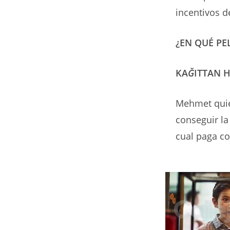
incentivos d
¿EN QUÉ P
KA
Ğ
ITTAN 
Mehmet quier
conseguir la 
cual paga co