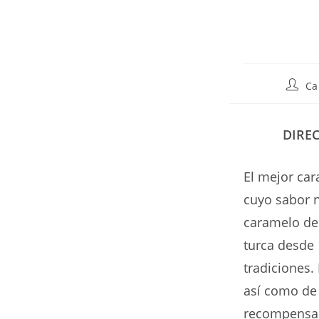
Autor
Ca
de
la
entrad
DIRE
El mejor car
cuyo sabor n
caramelo de 
turca desde 
tradiciones.
así como de 
recompensado