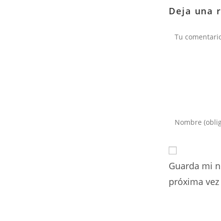
Deja una 
Comentario
Introduce
tu
nombre
o
Guarda mi n
nombre
de
próxima vez
usuario
para
comentar