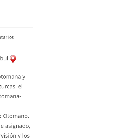
tarios
nbul
 otomana y
urcas, el
 otomana-
io Otomano,
ue asignado,
visión y los