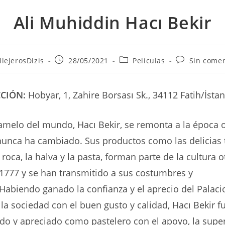
Ali Muhiddin Hacı Bekir
Publicación
Categoría
Comentarios
llejerosDizis
28/05/2021
Películas
Sin comen
de
de
de
la
la
la
a:
entrada:
entrada:
entrada:
CCIÓN:
Hobyar, 1, Zahire Borsası Sk., 34112 Fatih/İsta
amelo del mundo, Hacı Bekir, se remonta a la época
unca ha cambiado. Sus productos como las delicias t
roca, la halva y la pasta, forman parte de la cultura
1777 y se han transmitido a sus costumbres y
 Habiendo ganado la confianza y el aprecio del Palac
la sociedad con el buen gusto y calidad, Hacı Bekir f
 y apreciado como pastelero con el apoyo, la super