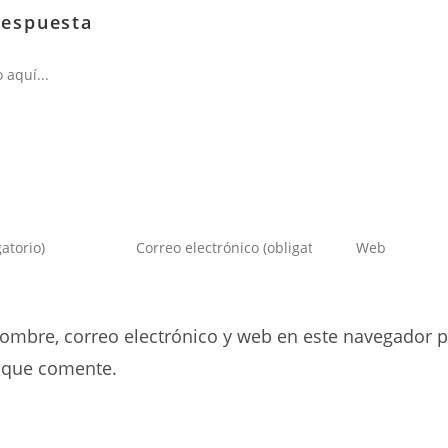
respuesta
Introduce
Introduce
tu
la
dirección
URL
de
de
ombre, correo electrónico y web en este navegador p
correo
tu
electrónico
web
 que comente.
para
(opcional)
comentar