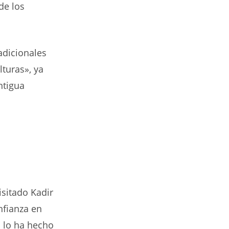
de los
adicionales
turas», ya
ntigua
isitado Kadir
nfianza en
p lo ha hecho