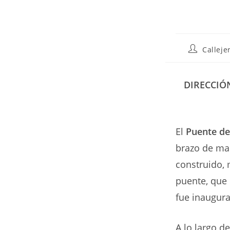
Autor
Calleje
de
la
entrada:
DIRECCIÓ
El
Puente de
brazo de ma
construido, 
puente, que
fue inaugur
A lo largo d