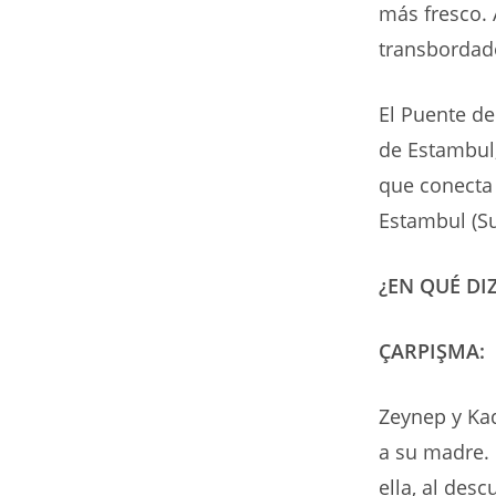
más fresco. 
transbordad
El Puente de
de Estambul,
que conecta 
Estambul (Su
¿EN QUÉ D
ÇARPIŞMA:
Zeynep y Kad
a su madre. 
ella, al des