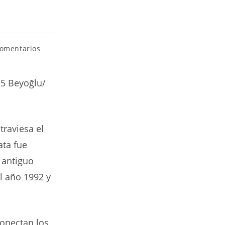
rios
comentarios
5 Beyoğlu/
raviesa el
ata fue
 antiguo
l año 1992 y
conectan los