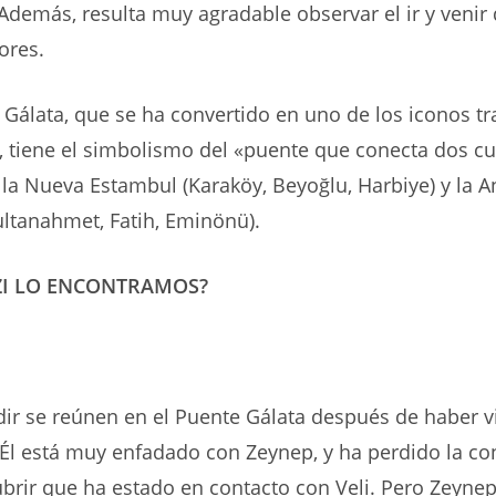
Además, resulta muy agradable observar el ir y venir 
ores.
 Gálata, que se ha convertido en uno de los iconos tr
 tiene el simbolismo del «puente que conecta dos cul
la Nueva Estambul (Karaköy, Beyoğlu, Harbiye) y la A
ltanahmet, Fatih, Eminönü).
IZI LO ENCONTRAMOS?
ir se reúnen en el Puente Gálata después de haber v
Él está muy enfadado con Zeynep, y ha perdido la co
cubrir que ha estado en contacto con Veli. Pero Zeyne