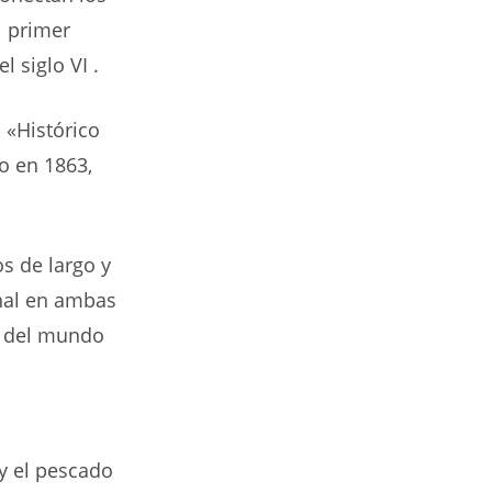
l primer
 siglo VI .
 «Histórico
o en 1863,
s de largo y
onal en ambas
s del mundo
 y el pescado