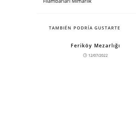
Filambarları Mimarlık
artículos
TAMBIÉN PODRÍA GUSTARTE
Feriköy Mezarlığı
12/07/2022