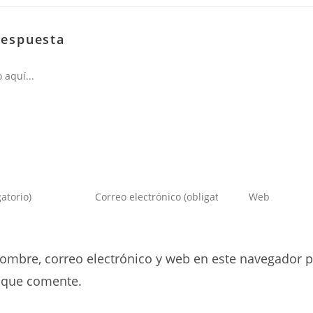
respuesta
Introduce
Introduce
tu
la
dirección
URL
de
de
ombre, correo electrónico y web en este navegador p
correo
tu
electrónico
web
 que comente.
para
(opcional)