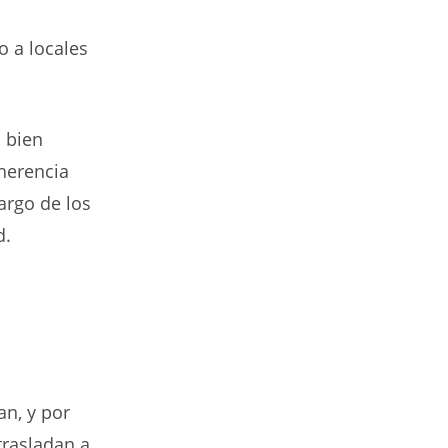
o a locales
a bien
 herencia
largo de los
d.
an, y por
trasladan a