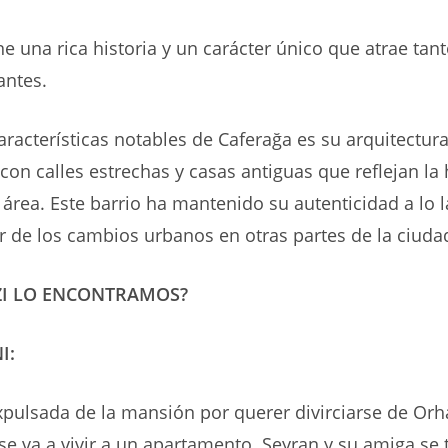
ne una rica historia y un carácter único que atrae tant
antes.
aracterísticas notables de Caferağa es su arquitectur
con calles estrechas y casas antiguas que reflejan la
l área. Este barrio ha mantenido su autenticidad a lo 
r de los cambios urbanos en otras partes de la ciuda
ZI LO ENCONTRAMOS?
I:
pulsada de la mansión por querer divirciarse de Orh
se va a vivir a un apartamento. Seyran y su amiga se 