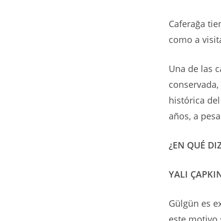
Caferağa tie
como a visit
Una de las c
conservada, 
histórica de
años, a pesa
¿EN QUÉ DI
YALI ÇAPKIN
Gülgün es ex
este motivo 