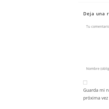
Deja una 
Comentario
Introduce
tu
nombre
o
Guarda mi n
nombre
de
próxima vez
usuario