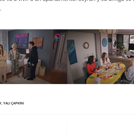
.
Y
,
YALI ÇAPKINI