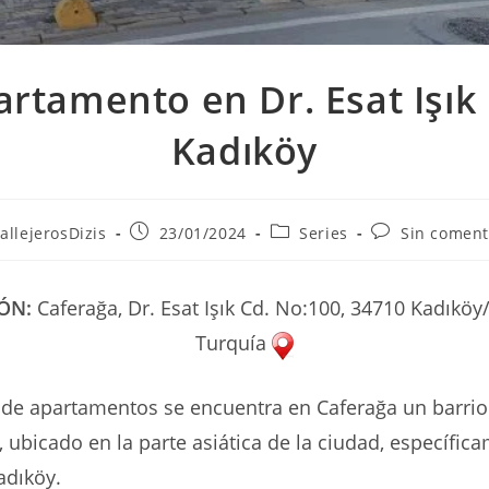
artamento en Dr. Esat Işık 
Kadıköy
r
Publicación
Categoría
Comentarios
allejerosDizis
23/01/2024
Series
Sin coment
de
de
de
la
la
la
ada:
entrada:
entrada:
entrada:
IÓN:
Caferağa, Dr. Esat Işık Cd. No:100, 34710 Kadıköy/
Turquía
o de apartamentos se encuentra en Caferağa un barri
 ubicado en la parte asiática de la ciudad, específic
adıköy.