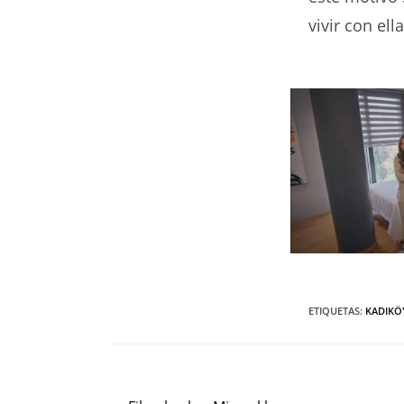
vivir con ella
ETIQUETAS
:
KADIKÖ
Entrada anterior
Leer
más