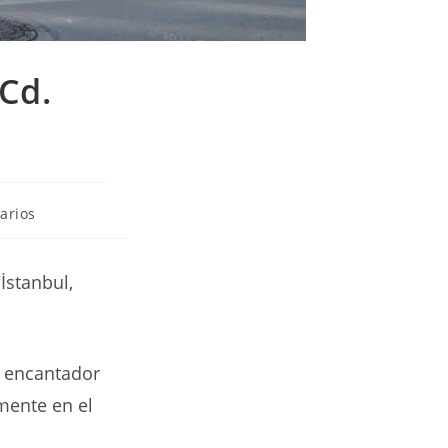
Cd.
arios
İstanbul,
o encantador
amente en el