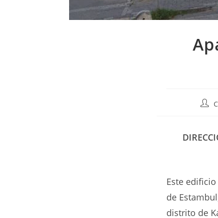
Ap
Auto
C
de
la
entr
DIRECC
Este edifici
de Estambul,
distrito de K