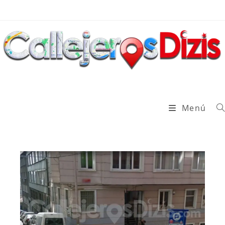
Ir
al
contenido
Menú