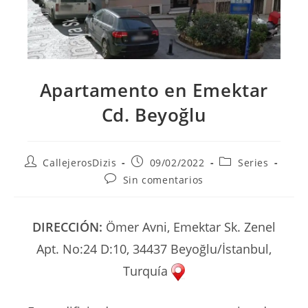
Apartamento en Emektar
Cd. Beyoğlu
Autor
Publicación
Categoría
CallejerosDizis
09/02/2022
Series
de
de
de
Comentarios
Sin comentarios
la
la
la
de
entrada:
entrada:
entrada:
la
entrada:
DIRECCIÓN:
Ömer Avni, Emektar Sk. Zenel
Apt. No:24 D:10, 34437 Beyoğlu/İstanbul,
Turquía