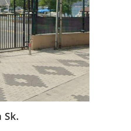
web
 Sk.