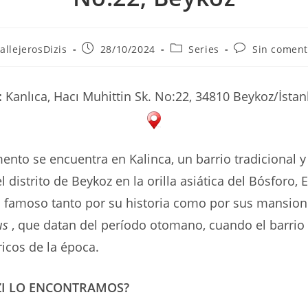
r
Publicación
Categoría
Comentarios
allejerosDizis
28/10/2024
Series
Sin coment
de
de
de
la
la
la
ada:
entrada:
entrada:
entrada:
:
Kanlıca, Hacı Muhittin Sk. No:22, 34810 Beykoz/İstan
ento se encuentra en Kalinca, un barrio tradicional y
l distrito de Beykoz en la orilla asiática del Bósforo,
s famoso tanto por su historia como por sus mansion
ıs
, que datan del período otomano, cuando el barrio
ricos de la época.
ZI LO ENCONTRAMOS?