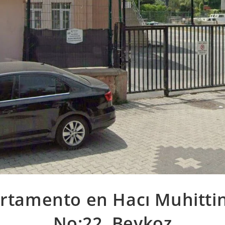
rtamento en Hacı Muhittin
No:22, Beykoz