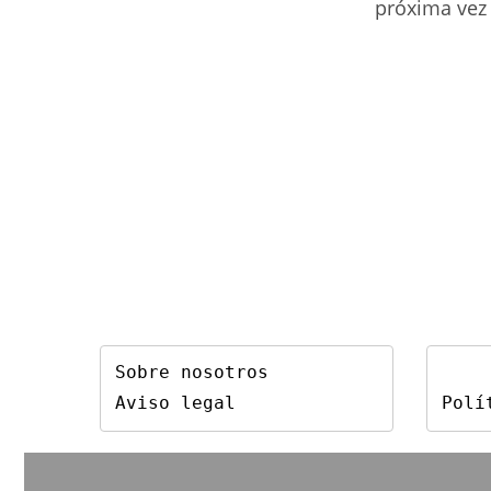
de
próxima vez
usuario
para
comentar
Sobre nosotros
Aviso legal
Polí