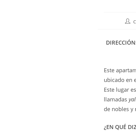
Auto
C
de
la
entr
DIRECCIÓN
Este apartam
ubicado en e
Este lugar e
llamadas
yal
de nobles y 
¿EN QUÉ DI