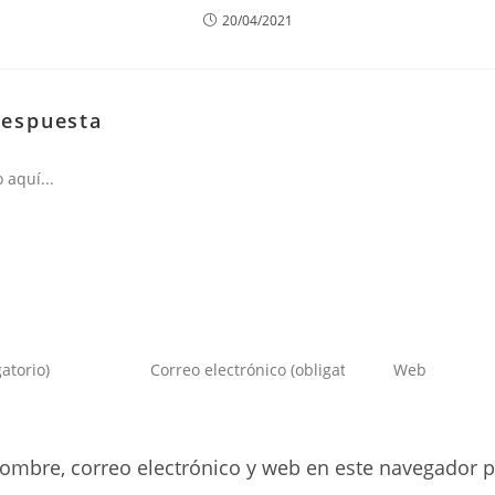
20/04/2021
respuesta
Introduce
Introduce
tu
la
dirección
URL
de
de
ombre, correo electrónico y web en este navegador p
correo
tu