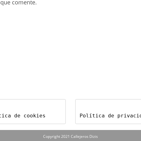
electrónico
web
 que comente.
para
(opcional)
comentar
tica de cookies
Política de privaci
Copyright 2021 Callejeros Dizis