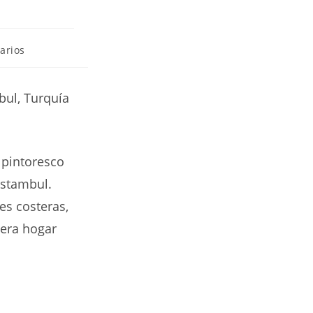
arios
bul, Turquía
 pintoresco
 Estambul.
es costeras,
 era hogar