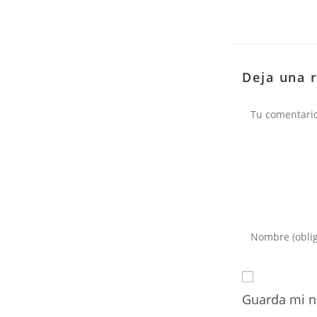
Deja una 
Comentario
Introduce
tu
nombre
o
Guarda mi n
nombre