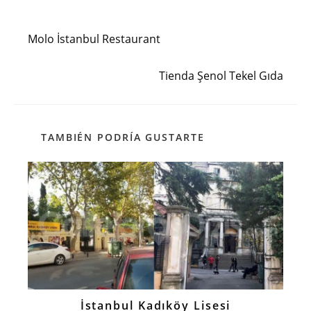
Entrada anterior
Leer
más
Molo İstanbul Restaurant
artículos
Siguiente entrada
Tienda Şenol Tekel Gıda
TAMBIÉN PODRÍA GUSTARTE
İstanbul Kadıköy Lisesi