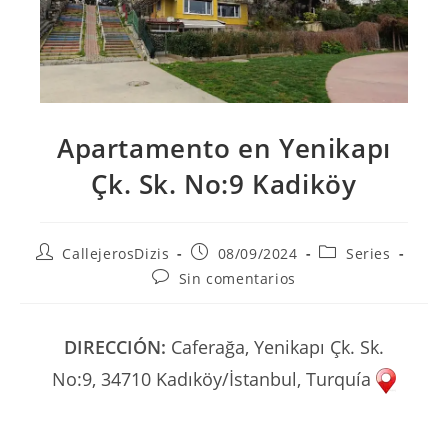
Apartamento en Yenikapı
Çk. Sk. No:9 Kadiköy
Autor
Publicación
Categoría
CallejerosDizis
08/09/2024
Series
de
de
de
Comentarios
Sin comentarios
la
la
la
de
entrada:
entrada:
entrada:
la
entrada:
DIRECCIÓN:
Caferağa, Yenikapı Çk. Sk.
No:9, 34710 Kadıköy/İstanbul, Turquía