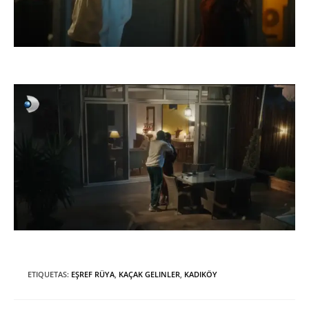
ETIQUETAS
:
EŞREF RÜYA
,
KAÇAK GELINLER
,
KADIKÖY