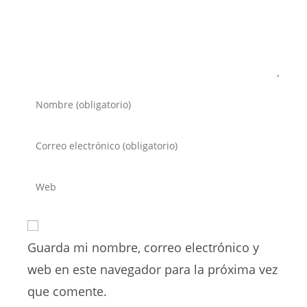
Introduce
tu
nombre
Introduce
o
tu
nombre
dirección
Introduce
de
de
la
usuario
correo
URL
para
electrónico
de
comentar
para
Guarda mi nombre, correo electrónico y
tu
comentar
web
web en este navegador para la próxima vez
(opcional)
que comente.