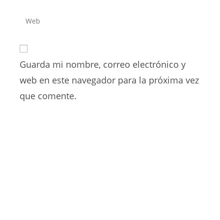
nombre
dirección
Introduce
de
de
la
usuario
correo
URL
para
electrónico
de
comentar
para
Guarda mi nombre, correo electrónico y
tu
comentar
web
web en este navegador para la próxima vez
(opcional)
que comente.