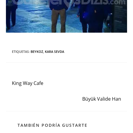
ETIQUETAS
:
BEYKOZ
,
KARA SEVDA
Entrada anterior
Leer
más
King Way Cafe
artículos
Siguiente entrada
Büyük Valide Han
TAMBIÉN PODRÍA GUSTARTE