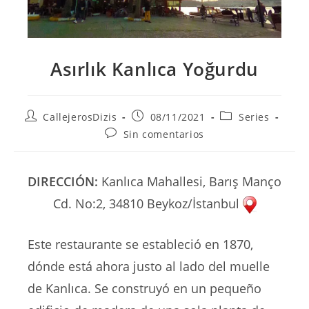
Asırlık Kanlıca Yoğurdu
Autor
Publicación
Categoría
CallejerosDizis
08/11/2021
Series
de
de
de
Comentarios
Sin comentarios
la
la
la
de
entrada:
entrada:
entrada:
la
entrada:
DIRECCIÓN:
Kanlıca Mahallesi, Barış Manço
Cd. No:2, 34810 Beykoz/İstanbul
Este restaurante se estableció en 1870,
dónde está ahora justo al lado del muelle
de Kanlıca. Se construyó en un pequeño