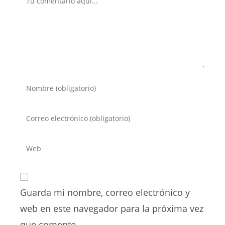
Introduce
tu
nombre
Introduce
o
tu
nombre
dirección
Introduce
de
de
la
usuario
correo
URL
para
electrónico
de
comentar
para
Guarda mi nombre, correo electrónico y
tu
comentar
web
web en este navegador para la próxima vez
(opcional)
que comente.