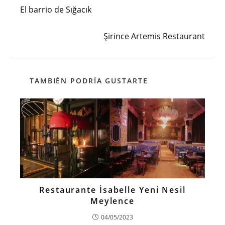
más
El barrio de Sığacık
artículos
Siguiente entrada
Şirince Artemis Restaurant
TAMBIÉN PODRÍA GUSTARTE
Restaurante İsabelle Yeni Nesil
Meylence
04/05/2023