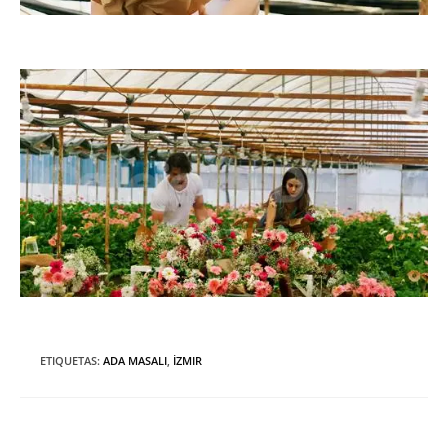
ETIQUETAS
:
ADA MASALI
,
İZMIR
Entrada anterior
Leer