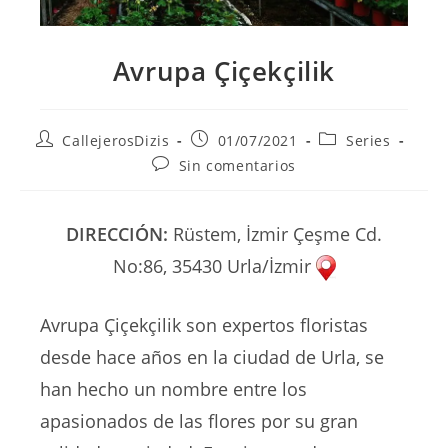
Avrupa Çiçekçilik
Autor
Publicación
Categoría
CallejerosDizis
01/07/2021
Series
de
de
de
Comentarios
Sin comentarios
la
la
la
de
entrada:
entrada:
entrada:
la
entrada:
DIRECCIÓN:
Rüstem, İzmir Çeşme Cd.
No:86, 35430 Urla/İzmir
Avrupa Çiçekçilik son expertos floristas
desde hace años en la ciudad de Urla, se
han hecho un nombre entre los
apasionados de las flores por su gran