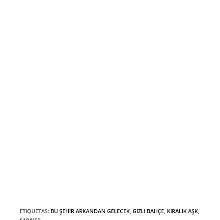
ETIQUETAS
:
BU ŞEHIR ARKANDAN GELECEK
,
GIZLI BAHÇE
,
KIRALIK AŞK
,