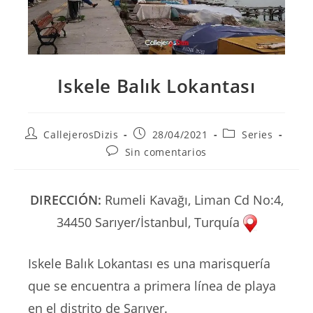
Iskele Balık Lokantası
Autor
Publicación
Categoría
CallejerosDizis
28/04/2021
Series
de
de
de
Comentarios
Sin comentarios
la
la
la
de
entrada:
entrada:
entrada:
la
entrada:
DIRECCIÓN:
Rumeli Kavağı, Liman Cd No:4,
34450 Sarıyer/İstanbul, Turquía
Iskele Balık Lokantası es una marisquería
que se encuentra a primera línea de playa
en el distrito de Sarıyer.