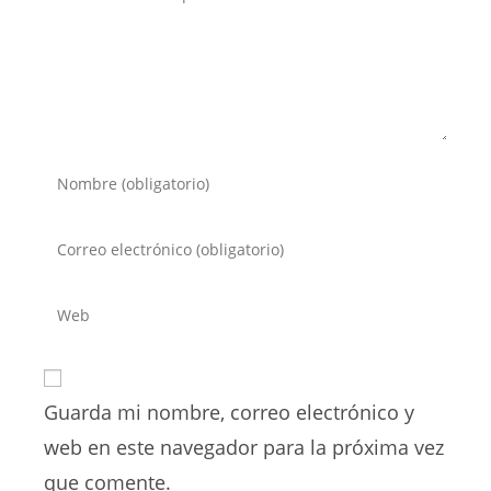
Introduce
tu
nombre
Introduce
o
tu
nombre
dirección
Introduce
de
de
la
usuario
correo
URL
para
electrónico
de
comentar
para
Guarda mi nombre, correo electrónico y
tu
comentar
web
web en este navegador para la próxima vez
(opcional)
que comente.