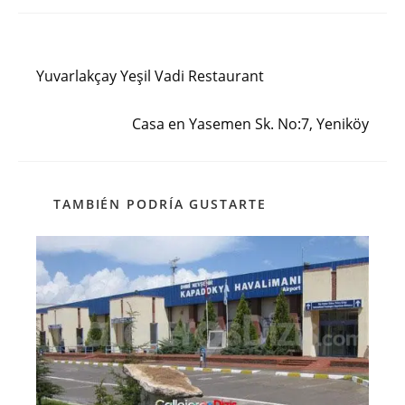
Entrada anterior
Leer
más
Yuvarlakçay Yeşil Vadi Restaurant
artículos
Siguiente entrada
Casa en Yasemen Sk. No:7, Yeniköy
TAMBIÉN PODRÍA GUSTARTE