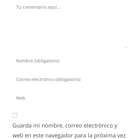
Comentario
Introduce
tu
nombre
Introduce
o
tu
nombre
dirección
Introduce
de
de
la
usuario
correo
URL
para
electrónico
de
comentar
para
Guarda mi nombre, correo electrónico y
tu
comentar
web
web en este navegador para la próxima vez