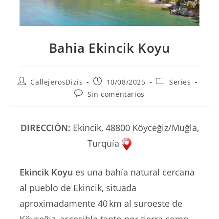
Bahia Ekincik Koyu
Autor
Publicación
Categoría
CallejerosDizis
10/08/2025
Series
de
de
de
Comentarios
Sin comentarios
la
la
la
de
entrada:
entrada:
entrada:
la
entrada:
DIRECCIÓN:
Ekincik, 48800 Köyceğiz/Muğla,
Turquía
Ekincik Koyu
es una bahía natural cercana
al pueblo de Ekincik, situada
aproximadamente 40 km al suroeste de
Köyceğiz, accesible tanto por tierra como