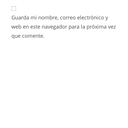
correo
URL
para
electrónico
de
comentar
para
Guarda mi nombre, correo electrónico y
tu
comentar
web
web en este navegador para la próxima vez
(opcional)
que comente.