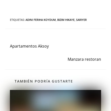
ETIQUETAS
:
ADINI FERIHA KOYDUM
,
BIZIM HIKAYE
,
SARIYER
Entrada anterior
Leer
más
Apartamentos Aksoy
artículos
Siguiente entrada
Manzara restoran
TAMBIÉN PODRÍA GUSTARTE