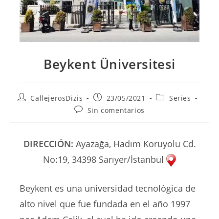
Beykent Üniversitesi
Autor
Publicación
Categoría
CallejerosDizis
23/05/2021
Series
de
de
de
Comentarios
Sin comentarios
la
la
la
de
entrada:
entrada:
entrada:
la
entrada:
DIRECCIÓN:
Ayazağa, Hadım Koruyolu Cd.
No:19, 34398 Sarıyer/İstanbul
Beykent es una universidad tecnológica de
alto nivel que fue fundada en el año 1997