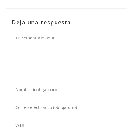
Deja una respuesta
Comentario
Introduce
tu
nombre
Introduce
o
tu
nombre
dirección
Introduce
de
de
la
usuario