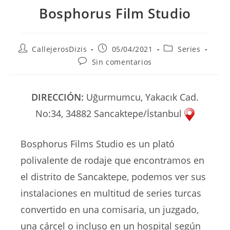
Bosphorus Film Studio
Autor
Publicación
Categoría
CallejerosDizis
05/04/2021
Series
de
de
de
Comentarios
Sin comentarios
la
la
la
de
entrada:
entrada:
entrada:
la
entrada:
DIRECCIÓN:
Uğurmumcu, Yakacık Cad.
No:34, 34882 Sancaktepe/İstanbul
Bosphorus Films Studio es un plató
polivalente de rodaje que encontramos en
el distrito de Sancaktepe, podemos ver sus
instalaciones en multitud de series turcas
convertido en una comisaria, un juzgado,
una cárcel o incluso en un hospital según