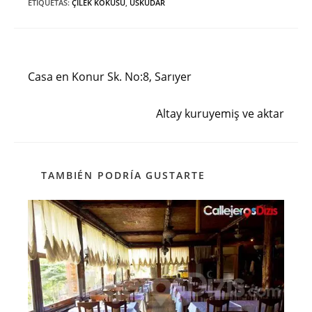
ETIQUETAS
:
ÇILEK KOKUSU
,
ÜSKÜDAR
Entrada anterior
Leer
más
Casa en Konur Sk. No:8, Sarıyer
artículos
Siguiente entrada
Altay kuruyemiş ve aktar
TAMBIÉN PODRÍA GUSTARTE