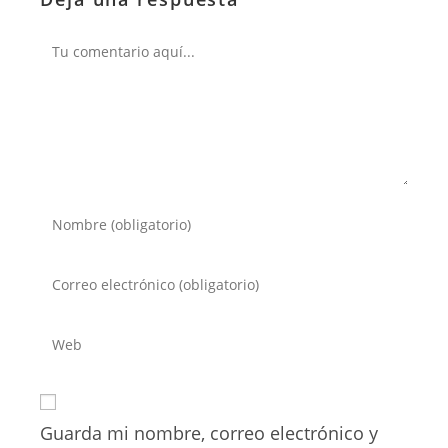
Comentario
Introduce
tu
nombre
Introduce
o
tu
nombre
dirección
Introduce
de
de
la
usuario
correo
URL
para
electrónico
de
comentar
para
Guarda mi nombre, correo electrónico y
tu