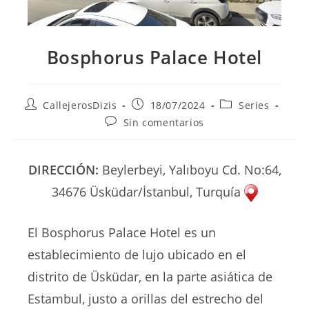
Bosphorus Palace Hotel
Autor
Publicación
Categoría
CallejerosDizis
18/07/2024
Series
de
de
de
Comentarios
Sin comentarios
la
la
la
de
entrada:
entrada:
entrada:
la
entrada:
DIRECCIÓN:
Beylerbeyi, Yalıboyu Cd. No:64,
34676 Üsküdar/İstanbul, Turquía
El Bosphorus Palace Hotel es un
establecimiento de lujo ubicado en el
distrito de Üsküdar, en la parte asiática de
Estambul, justo a orillas del estrecho del