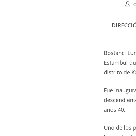
Auto
C
de
la
entr
DIRECCI
Bostancı Lu
Estambul que
distrito de 
Fue inaugur
descendient
años 40.
Uno de los p