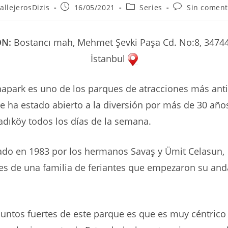
r
Publicación
Categoría
Comentarios
allejerosDizis
16/05/2021
Series
Sin coment
de
de
de
la
la
la
ada:
entrada:
entrada:
entrada:
ÓN:
Bostancı mah, Mehmet Şevki Paşa Cd. No:8, 34744
İstanbul
napark es uno de los parques de atracciones más ant
 ha estado abierto a la diversión por más de 30 años
Kadıköy todos los días de la semana.
ado en 1983 por los hermanos Savaş y Ümit Celasun,
es de una familia de feriantes que empezaron su and
untos fuertes de este parque es que es muy céntrico