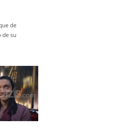
rque de
o de su