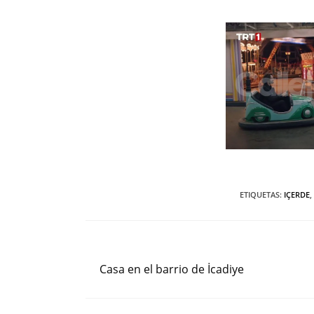
ETIQUETAS
:
IÇERDE
,
Entrada anterior
Leer
más
Casa en el barrio de İcadiye
artículos