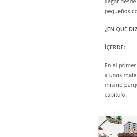
llegar desde
pequeños co
¿EN QUÉ DI
İÇERDE:
En el primer
a unos malec
mismo parqu
capítulo.