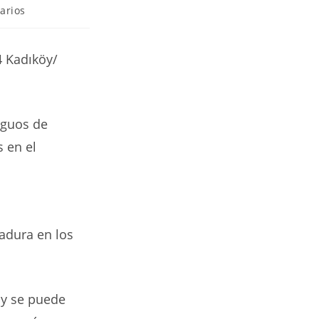
arios
 Kadıköy/
iguos de
 en el
adura en los
 y se puede