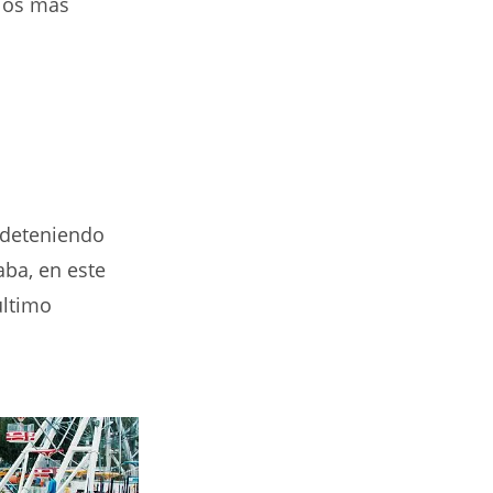
 los más
 deteniendo
aba, en este
último