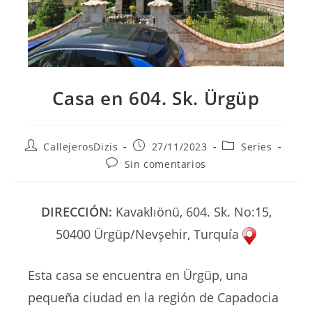
Casa en 604. Sk. Ürgüp
Autor
Publicación
Categoría
CallejerosDizis
27/11/2023
Series
de
de
de
Comentarios
Sin comentarios
la
la
la
de
entrada:
entrada:
entrada:
la
entrada:
DIRECCIÓN:
Kavaklıönü, 604. Sk. No:15,
50400 Ürgüp/Nevşehir, Turquía
Esta casa se encuentra en Ürgüp, una
pequeña ciudad en la región de Capadocia