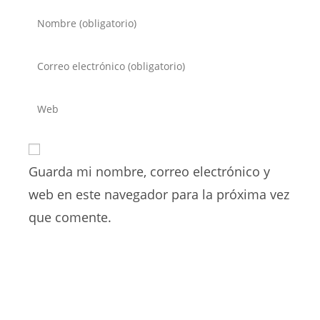
Introduce
tu
nombre
Introduce
o
tu
nombre
dirección
Introduce
de
de
la
usuario
correo
URL
para
electrónico
de
comentar
para
Guarda mi nombre, correo electrónico y
tu
comentar
web
web en este navegador para la próxima vez
(opcional)
que comente.