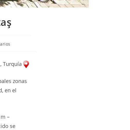
taş
arios
l, Turquía
ipales zonas
, en el
im –
cido se