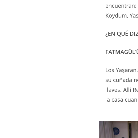
encuentran: 
Koydum, Yas
¿EN QUÉ DI
FATMAGÜL’
Los Yaşaran.
su cuñada no
llaves. Allí 
la casa cuan