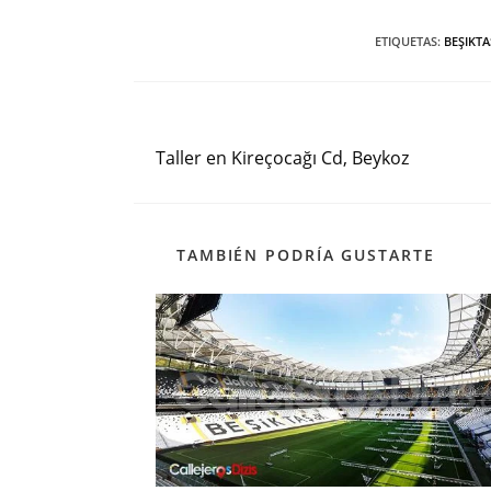
ETIQUETAS
:
BEŞIKTA
Entrada anterior
Leer
más
Taller en Kireçocağı Cd, Beykoz
artículos
TAMBIÉN PODRÍA GUSTARTE