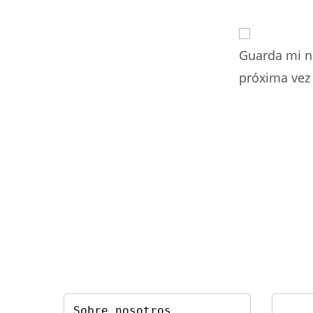
tu
nombre
o
Guarda mi n
nombre
de
próxima vez
usuario
para
comentar
Sobre nosotros