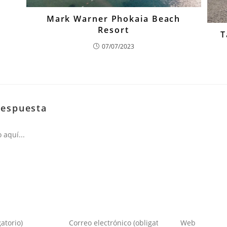
Mark Warner Phokaia Beach
Resort
T
07/07/2023
respuesta
Introduce
Introduce