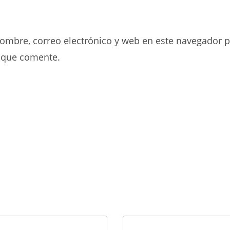
tu
la
dirección
URL
de
de
ombre, correo electrónico y web en este navegador p
correo
tu
electrónico
web
 que comente.
para
(opcional)
comentar