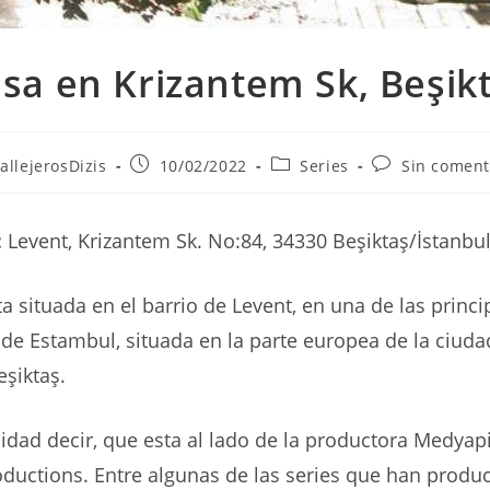
sa en Krizantem Sk, Beşik
r
Publicación
Categoría
Comentarios
allejerosDizis
10/02/2022
Series
Sin coment
de
de
de
la
la
la
ada:
entrada:
entrada:
entrada:
:
Levent, Krizantem Sk. No:84, 34330 Beşiktaş/İstanbu
ta situada en el barrio de Levent, en una de las princ
de Estambul, situada en la parte europea de la ciudad
eşiktaş.
dad decir, que esta al lado de la productora Medyap
uctions. Entre algunas de las series que han produ