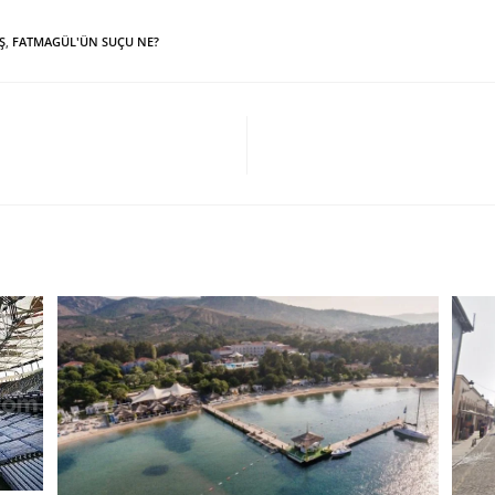
Ş
,
FATMAGÜL'ÜN SUÇU NE?