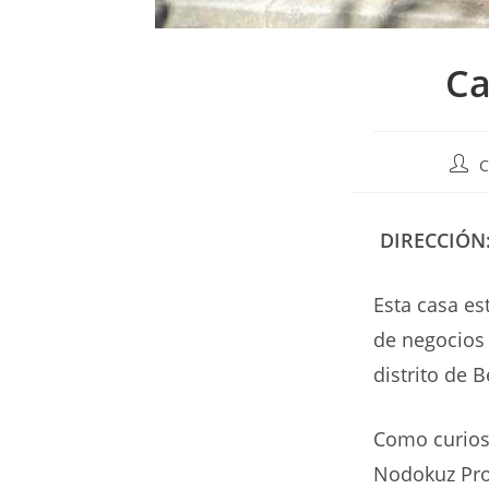
Ca
Auto
C
de
la
entr
DIRECCIÓN
Esta casa es
de negocios 
distrito de B
Como curiosi
Nodokuz Prod