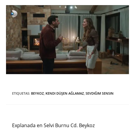
ETIQUETAS
:
BEYKOZ
,
KENDI DÜŞEN AĞLAMAZ
,
SEVDIĞIM SENSIN
Entrada anterior
Leer
más
Explanada en Selvi Burnu Cd. Beykoz
artículos
Siguiente entrada