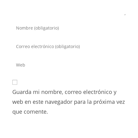
Introduce
tu
nombre
Introduce
o
tu
nombre
dirección
Introduce
de
de
la
usuario
correo
URL
para
electrónico
de
comentar
para
Guarda mi nombre, correo electrónico y
tu
comentar
web
web en este navegador para la próxima vez
(opcional)
que comente.