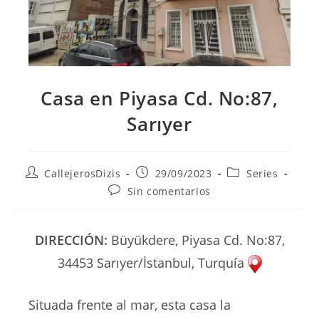
Casa en Piyasa Cd. No:87,
Sarıyer
Autor
Publicación
Categoría
CallejerosDizis
29/09/2023
Series
de
de
de
Comentarios
Sin comentarios
la
la
la
de
entrada:
entrada:
entrada:
la
entrada:
DIRECCIÓN:
Büyükdere, Piyasa Cd. No:87,
34453 Sarıyer/İstanbul, Turquía
Situada frente al mar, esta casa la