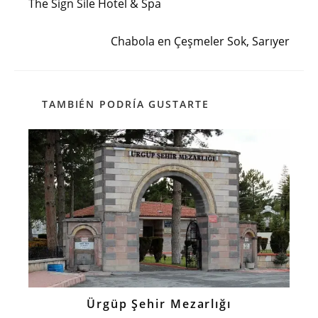
The Sign Sile Hotel & Spa
artículos
Siguiente entrada
Chabola en Çeşmeler Sok, Sarıyer
TAMBIÉN PODRÍA GUSTARTE
Ürgüp Şehir Mezarlığı