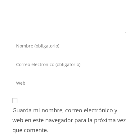
Introduce
tu
nombre
Introduce
o
tu
nombre
dirección
Introduce
de
de
la
usuario
correo
URL
para
electrónico
de
comentar
para
Guarda mi nombre, correo electrónico y
tu
comentar
web
web en este navegador para la próxima vez
(opcional)
que comente.