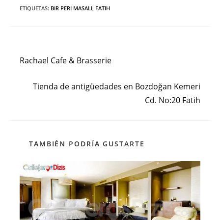
ETIQUETAS
:
BIR PERI MASALI
,
FATIH
Entrada anterior
Leer
más
Rachael Cafe & Brasserie
artículos
Siguiente entrada
Tienda de antigüedades en Bozdoğan Kemeri
Cd. No:20 Fatih
TAMBIÉN PODRÍA GUSTARTE