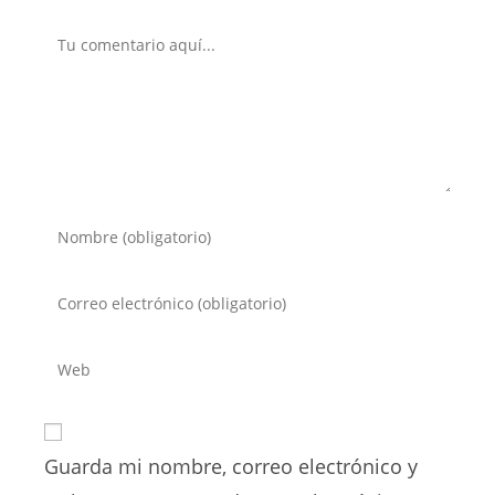
Comentario
Introduce
tu
nombre
Introduce
o
tu
nombre
dirección
Introduce
de
de
la
usuario
correo
URL
para
electrónico
de
comentar
para
Guarda mi nombre, correo electrónico y
tu
comentar