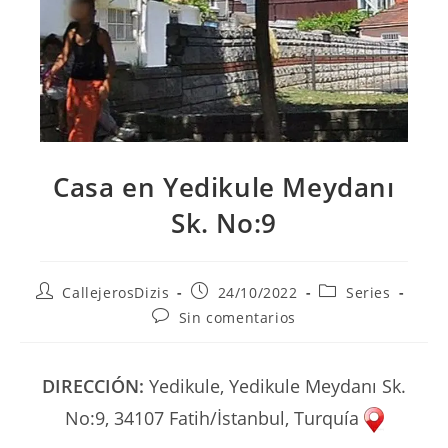
Casa en Yedikule Meydanı
Sk. No:9
Autor
Publicación
Categoría
CallejerosDizis
24/10/2022
Series
de
de
de
Comentarios
Sin comentarios
la
la
la
de
entrada:
entrada:
entrada:
la
entrada:
DIRECCIÓN:
Yedikule, Yedikule Meydanı Sk.
No:9, 34107 Fatih/İstanbul, Turquía