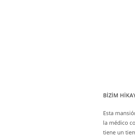
BİZİM HİKA
Esta mansión
la médico co
tiene un tie