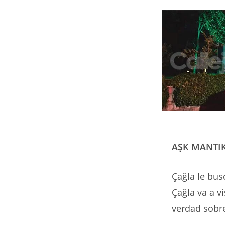
AŞK MANTIK
Çağla le bus
Çağla va a v
verdad sobre