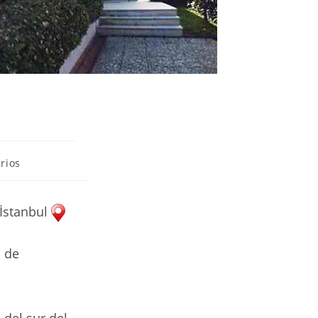
web
rios
/İstanbul
o de
 del sur del