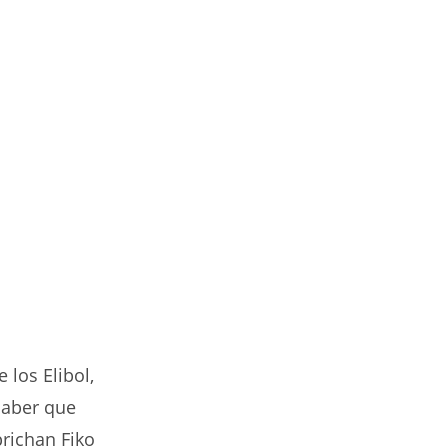
 los Elibol,
 saber que
prichan Fiko