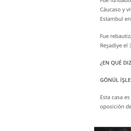
Cáucaso y vi
Estambul en 
Fue rebauti
Reşadiye el 
¿EN QUÉ DI
GÖNÜL İŞLE
Esta casa es 
oposición d