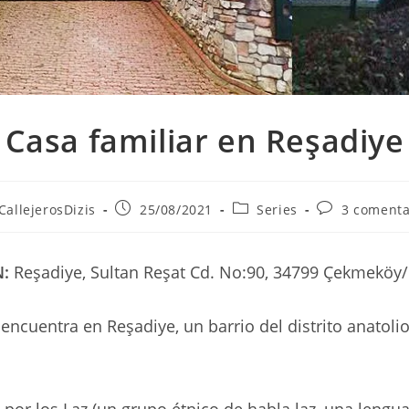
Casa familiar en Reşadiye
or
Publicación
Categoría
Comentarios
CallejerosDizis
25/08/2021
Series
3 comenta
de
de
de
la
la
la
rada:
entrada:
entrada:
entrada:
N:
Reşadiye, Sultan Reşat Cd. No:90, 34799 Çekmeköy
 encuentra en Reşadiye, un barrio del distrito anatoli
por los Laz (un grupo étnico de habla laz, una lengua