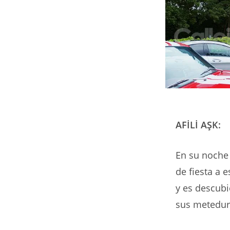
AFİLİ AŞK:
En su noche
de fiesta a 
y es descubi
sus metedur