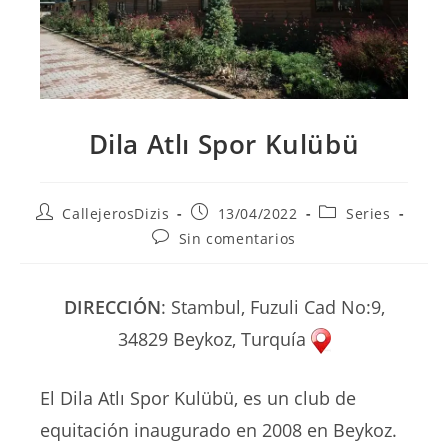
Dila Atlı Spor Kulübü
Autor
Publicación
Categoría
CallejerosDizis
13/04/2022
Series
de
de
de
Comentarios
Sin comentarios
la
la
la
de
entrada:
entrada:
entrada:
la
entrada:
DIRECCIÓN
: Stambul, Fuzuli Cad No:9,
34829 Beykoz, Turquía
El Dila Atlı Spor Kulübü, es un club de
equitación inaugurado en 2008 en Beykoz.