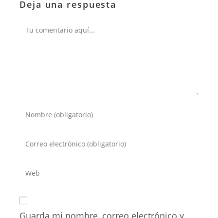
Deja una respuesta
Comentario
Introduce
tu
nombre
Introduce
o
tu
nombre
dirección
Introduce
de
de
la
usuario
correo
URL
para
electrónico
de
comentar
para
Guarda mi nombre, correo electrónico y
tu