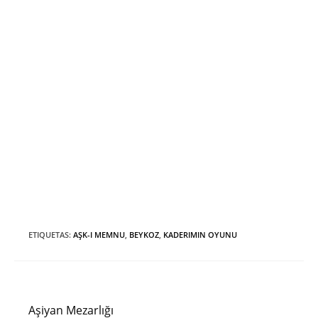
ETIQUETAS
:
AŞK-I MEMNU
,
BEYKOZ
,
KADERIMIN OYUNU
Entrada anterior
Leer
más
Aşiyan Mezarlığı
artículos