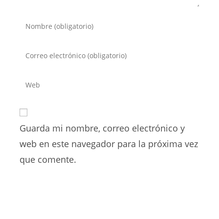
Introduce
tu
nombre
Introduce
o
tu
nombre
dirección
Introduce
de
de
la
usuario
correo
URL
para
electrónico
de
comentar
para
Guarda mi nombre, correo electrónico y
tu
comentar
web
web en este navegador para la próxima vez
(opcional)
que comente.