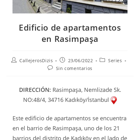
Edificio de apartamentos
en Rasimpaşa
Autor
Publicación
Categoría
CallejerosDizis
23/06/2022
Series
de
de
de
Comentarios
Sin comentarios
la
la
la
de
entrada:
entrada:
entrada:
la
entrada:
DIRECCIÓN:
Rasimpaşa, Nemlizade Sk.
NO:48/4, 34716 Kadıköy/İstanbul
Este edificio de apartamentos se encuentra
en el barrio de Rasimpaşa, uno de los 21
barrios del distrito de Kadıköy en el lado de