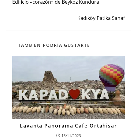
Edificio «corazón» de Beykoz Kundura
artículos
Siguiente entrada
Kadıköy Patika Sahaf
TAMBIÉN PODRÍA GUSTARTE
Lavanta Panorama Cafe Ortahisar
13/11/2023