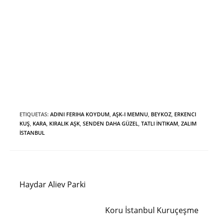
ETIQUETAS
:
ADINI FERIHA KOYDUM
,
AŞK-I MEMNU
,
BEYKOZ
,
ERKENCI
KUŞ
,
KARA
,
KIRALIK AŞK
,
SENDEN DAHA GÜZEL
,
TATLI İNTIKAM
,
ZALIM
İSTANBUL
Entrada anterior
Leer
más
Haydar Aliev Parki
artículos
Siguiente entrada
Koru İstanbul Kuruçeşme