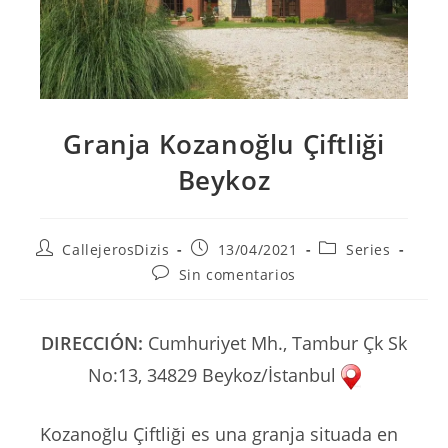
Granja Kozanoğlu Çiftliği
Beykoz
Autor
Publicación
Categoría
CallejerosDizis
13/04/2021
Series
de
de
de
Comentarios
Sin comentarios
la
la
la
de
entrada:
entrada:
entrada:
la
entrada:
DIRECCIÓN:
Cumhuriyet Mh., Tambur Çk Sk
No:13, 34829 Beykoz/İstanbul
Kozanoğlu Çiftliği es una granja situada en