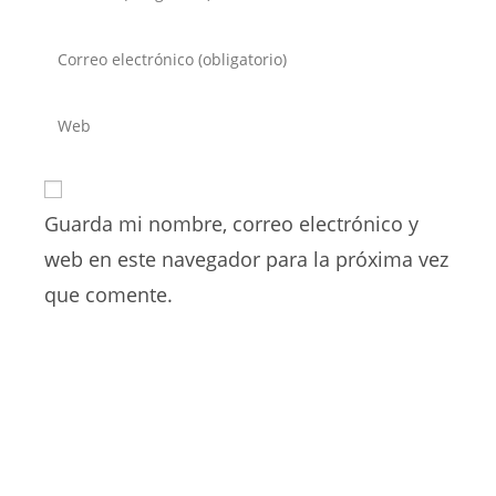
tu
nombre
Introduce
o
tu
nombre
dirección
Introduce
de
de
la
usuario
correo
URL
para
electrónico
de
comentar
para
Guarda mi nombre, correo electrónico y
tu
comentar
web
web en este navegador para la próxima vez
(opcional)
que comente.