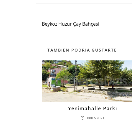
Entrada anterior
Leer
más
Beykoz Huzur Çay Bahçesi
artículos
TAMBIÉN PODRÍA GUSTARTE
Yenimahalle Parkı
08/07/2021