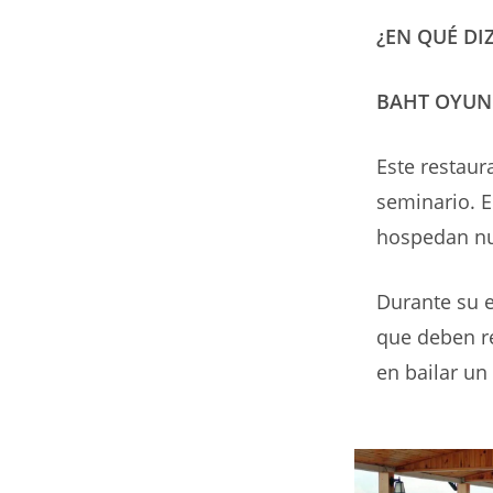
¿EN QUÉ DI
BAHT OYUN
Este restaur
seminario. E
hospedan nu
Durante su e
que deben re
en bailar un