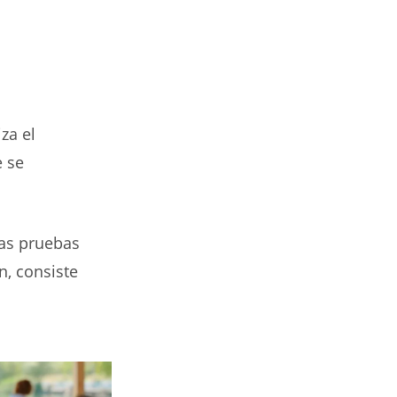
za el
e se
las pruebas
n, consiste