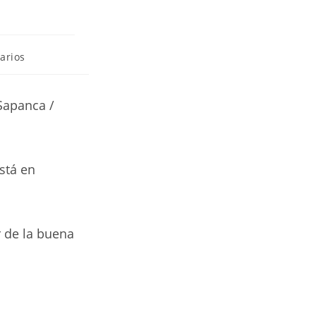
arios
Sapanca /
está en
r de la buena