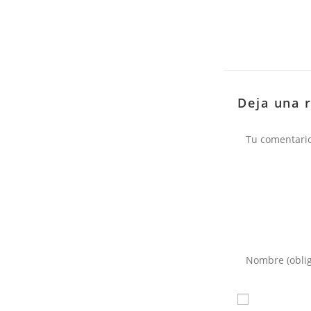
Deja una 
Comentario
Introduce
tu
nombre
o