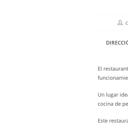
Auto
C
de
la
entr
DIRECCI
El restauran
funcionamie
Un lugar ide
cocina de p
Este restaur