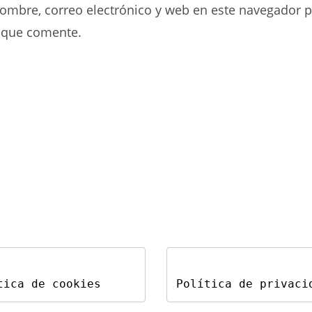
ombre, correo electrónico y web en este navegador p
correo
tu
electrónico
web
 que comente.
para
(opcional)
comentar
tica de cookies
Política de privaci