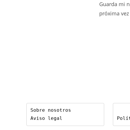
Guarda mi n
nombre
de
próxima vez
usuario
para
comentar
Sobre nosotros
Aviso legal
Polí