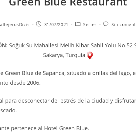
Green Blue Restaurant
r
Publicación
Categoría
Comentarios
allejerosDizis
31/07/2021
Series
Sin coment
de
de
de
la
la
la
ada:
entrada:
entrada:
entrada:
ÓN:
Soğuk Su Mahallesi Melih Kibar Sahil Yolu No.52 
Sakarya, Turquía
te Green Blue de Sapanca, situado a orillas del lago, 
nto desde 2006.
al para desconectar del estrés de la ciudad y disfruta
escado.
ante pertenece al Hotel Green Blue.