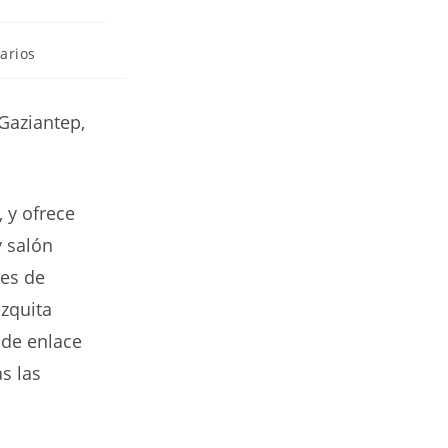
arios
Gaziantep,
 y ofrece
y salón
res de
zquita
 de enlace
s las