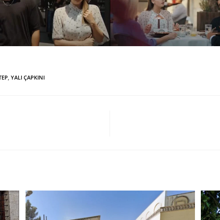
TEP
,
YALI ÇAPKINI