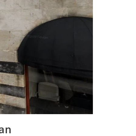
web
an