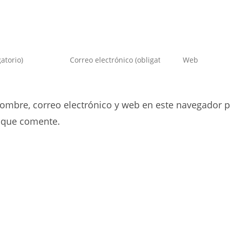
Introduce
Introduce
tu
la
dirección
URL
de
de
ombre, correo electrónico y web en este navegador p
correo
tu
electrónico
web
 que comente.
para
(opcional)
comentar