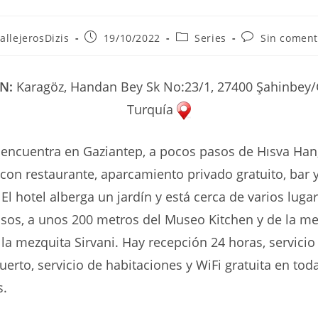
r
Publicación
Categoría
Comentarios
allejerosDizis
19/10/2022
Series
Sin coment
de
de
de
la
la
la
ada:
entrada:
entrada:
entrada:
ÓN:
Karagöz, Handan Bey Sk No:23/1, 27400 Şahinbey/
Turquía
encuentra en Gaziantep, a pocos pasos de Hısva Han,
con restaurante, aparcamiento privado gratuito, bar 
El hotel alberga un jardín y está cerca de varios luga
sos, a unos 200 metros del Museo Kitchen y de la me
 la mezquita Sirvani. Hay recepción 24 horas, servicio
uerto, servicio de habitaciones y WiFi gratuita en toda
s.