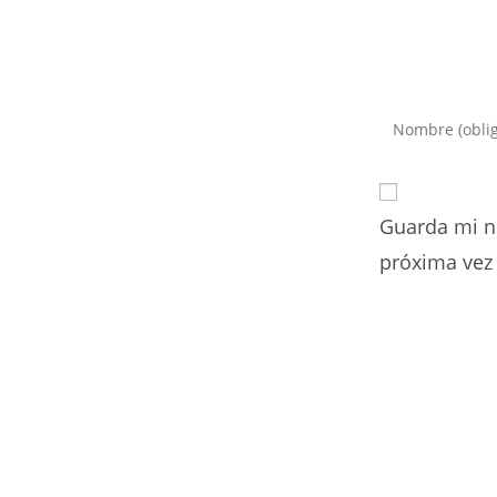
Introduce
tu
nombre
o
Guarda mi n
nombre
de
próxima vez
usuario
para
comentar