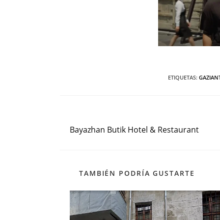
ETIQUETAS
:
GAZIAN
Entrada anterior
Leer
más
Bayazhan Butik Hotel & Restaurant
artículos
TAMBIÉN PODRÍA GUSTARTE