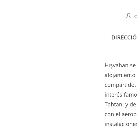
Auto
C
de
la
entr
DIRECCI
Hışvahan se 
alojamiento 
compartido. 
interés famo
Tahtani y de
con el aerop
instalacione