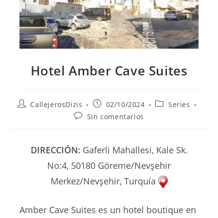
Hotel Amber Cave Suites
Autor
Publicación
Categoría
CallejerosDizis
02/10/2024
Series
de
de
de
Comentarios
Sin comentarios
la
la
la
de
entrada:
entrada:
entrada:
la
entrada:
DIRECCIÓN:
Gaferli Mahallesi, Kale Sk.
No:4, 50180 Göreme/Nevşehir
Merkez/Nevşehir, Turquía
Amber Cave Suites es un hotel boutique en