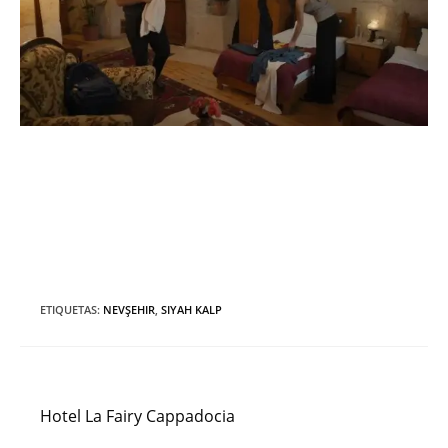
ETIQUETAS
:
NEVŞEHIR
,
SIYAH KALP
Entrada anterior
Leer
más
Hotel La Fairy Cappadocia
artículos
Siguiente entrada