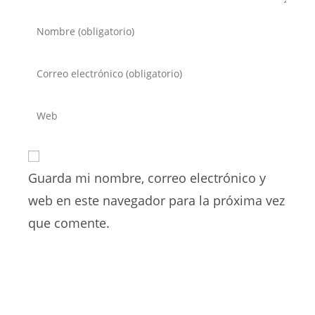
Introduce
tu
nombre
Introduce
o
tu
nombre
dirección
Introduce
de
de
la
usuario
correo
URL
para
electrónico
de
comentar
para
Guarda mi nombre, correo electrónico y
tu
comentar
web
web en este navegador para la próxima vez
(opcional)
que comente.