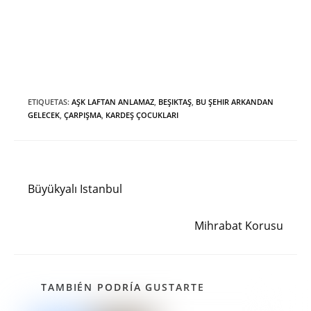
ETIQUETAS
:
AŞK LAFTAN ANLAMAZ
,
BEŞIKTAŞ
,
BU ŞEHIR ARKANDAN
GELECEK
,
ÇARPIŞMA
,
KARDEŞ ÇOCUKLARI
Entrada anterior
Leer
más
Büyükyalı Istanbul
artículos
Siguiente entrada
Mihrabat Korusu
TAMBIÉN PODRÍA GUSTARTE