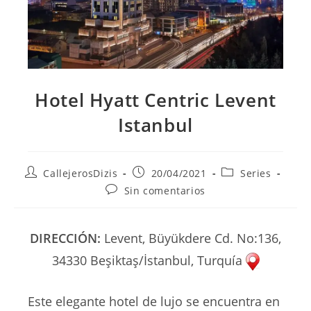
Hotel Hyatt Centric Levent
Istanbul
Autor
Publicación
Categoría
CallejerosDizis
20/04/2021
Series
de
de
de
Comentarios
Sin comentarios
la
la
la
de
entrada:
entrada:
entrada:
la
entrada:
DIRECCIÓN:
Levent, Büyükdere Cd. No:136,
34330 Beşiktaş/İstanbul, Turquía
Este elegante hotel de lujo se encuentra en