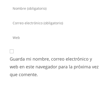
Introduce
tu
nombre
Introduce
o
tu
nombre
dirección
Introduce
de
de
la
usuario
correo
URL
para
electrónico
de
comentar
para
Guarda mi nombre, correo electrónico y
tu
comentar
web
web en este navegador para la próxima vez
(opcional)
que comente.