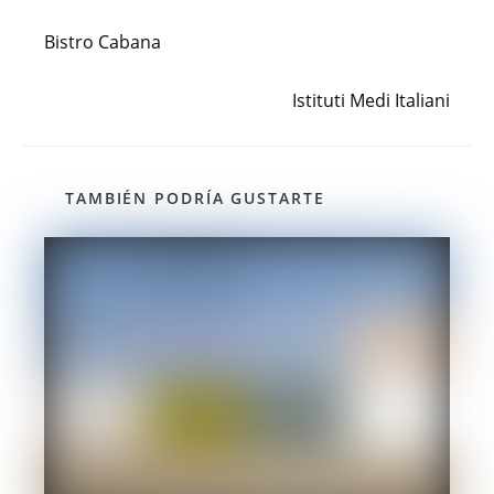
Entrada anterior
Leer
más
Bistro Cabana
artículos
Siguiente entrada
Istituti Medi Italiani
TAMBIÉN PODRÍA GUSTARTE