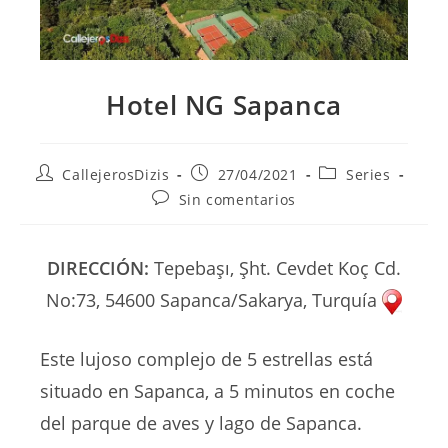
Hotel NG Sapanca
Autor
Publicación
Categoría
CallejerosDizis
27/04/2021
Series
de
de
de
Comentarios
Sin comentarios
la
la
la
de
entrada:
entrada:
entrada:
la
entrada:
DIRECCIÓN:
Tepebaşı, Şht. Cevdet Koç Cd.
No:73, 54600 Sapanca/Sakarya, Turquía
Este lujoso complejo de 5 estrellas está
situado en Sapanca, a 5 minutos en coche
del parque de aves y lago de Sapanca.