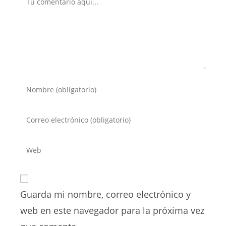
Introduce
tu
nombre
Introduce
o
tu
nombre
dirección
Introduce
de
de
la
usuario
correo
URL
para
electrónico
de
comentar
para
Guarda mi nombre, correo electrónico y
tu
comentar
web
web en este navegador para la próxima vez
(opcional)