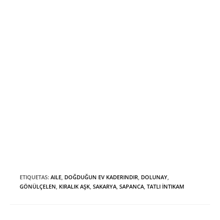
ETIQUETAS
:
AILE
,
DOĞDUĞUN EV KADERINDIR
,
DOLUNAY
,
GÖNÜLÇELEN
,
KIRALIK AŞK
,
SAKARYA
,
SAPANCA
,
TATLI İNTIKAM