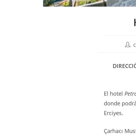
Auto
C
de
la
entr
DIRECCI
El hotel
Petr
donde podrá 
Erciyes.
Çarhacı Must