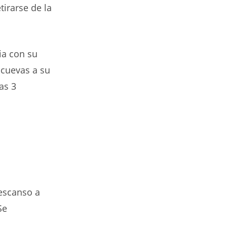
irarse de la
ia con su
 cuevas a su
as 3
descanso a
Se