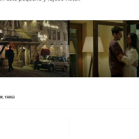
IR
,
YARGI