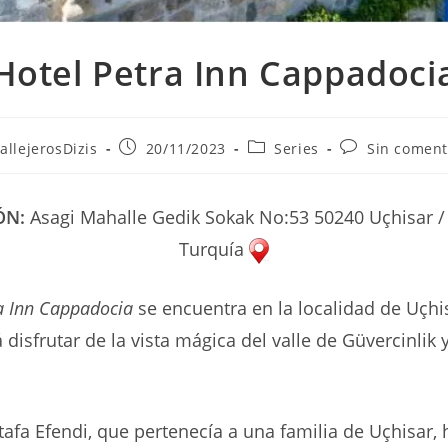
Hotel Petra Inn Cappadoci
r
Publicación
Categoría
Comentarios
allejerosDizis
20/11/2023
Series
Sin coment
de
de
de
la
la
la
ada:
entrada:
entrada:
entrada:
ÓN:
Asagi Mahalle Gedik Sokak No:53 50240 Uçhisar /
Turquía
a Inn Cappadocia
se encuentra en la localidad de Uçhi
disfrutar de la vista mágica del valle de Güvercinlik 
afa Efendi, que pertenecía a una familia de Uçhisar, 