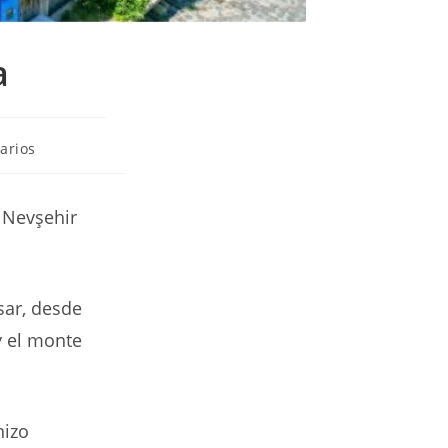
a
arios
 Nevşehir
sar, desde
y el monte
hizo