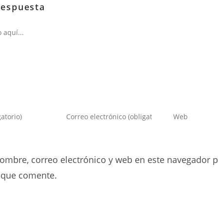
respuesta
Introduce
Introduce
tu
la
dirección
URL
de
de
ombre, correo electrónico y web en este navegador p
correo
tu
electrónico
web
 que comente.
para
(opcional)
comentar