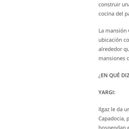
construir un
cocina del p
La mansión 
ubicación co
alrededor qu
mansiones q
¿
EN QUÉ DI
YARGI:
Ilgaz le da 
Capadocia, p
hospendan e