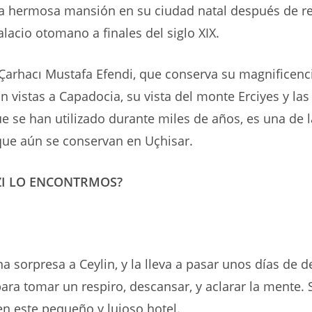
a hermosa mansión en su ciudad natal después de ret
alacio otomano a finales del siglo XIX.
Çarhacı Mustafa Efendi, que conserva su magnificenc
n vistas a Capadocia, su vista del monte Erciyes y las
e se han utilizado durante miles de años, es una de l
ue aún se conservan en Uçhisar.
ZI LO ENCONTRMOS?
una sorpresa a Ceylin, y la lleva a pasar unos días de 
ara tomar un respiro, descansar, y aclarar la mente. 
n este pequeño y lujoso hotel.