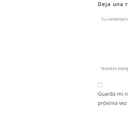
Deja una 
Comentario
Introduce
tu
nombre
o
Guarda mi n
nombre
de
próxima vez
usuario
para
comentar