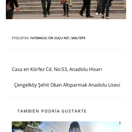
ETIQUETAS
:
FATMAGÜL'ÜN SUÇU NE?
,
MALTEPE
Entrada anterior
Leer
más
Casa en Körfez Cd. No:53, Anadolu Hisarı
artículos
Siguiente entrada
Çengelköy Şehit Okan Altıparmak Anadolu Lisesi
TAMBIÉN PODRÍA GUSTARTE