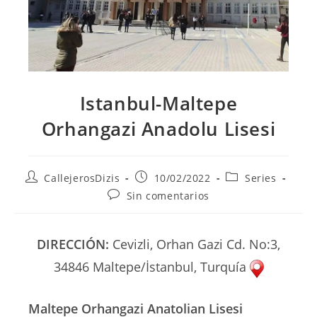
Istanbul-Maltepe
Orhangazi Anadolu Lisesi
Autor
Publicación
Categoría
CallejerosDizis
10/02/2022
Series
de
de
de
Comentarios
Sin comentarios
la
la
la
de
entrada:
entrada:
entrada:
la
entrada:
DIRECCIÓN:
Cevizli, Orhan Gazi Cd. No:3,
34846 Maltepe/İstanbul, Turquía
Maltepe Orhangazi Anatolian Lisesi