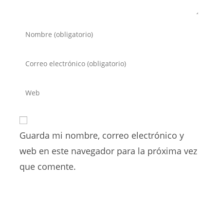
Introduce
tu
nombre
Introduce
o
tu
nombre
dirección
Introduce
de
de
la
usuario
correo
URL
para
electrónico
de
comentar
para
Guarda mi nombre, correo electrónico y
tu
comentar
web
web en este navegador para la próxima vez
(opcional)
que comente.