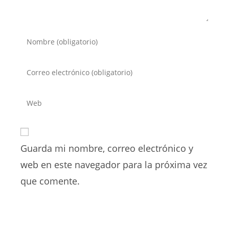
Introduce
tu
nombre
Introduce
o
tu
nombre
dirección
Introduce
de
de
la
usuario
correo
URL
para
electrónico
de
comentar
para
Guarda mi nombre, correo electrónico y
tu
comentar
web
web en este navegador para la próxima vez
(opcional)
que comente.