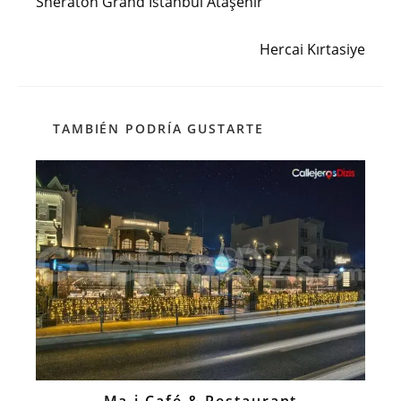
Sheraton Grand İstanbul Ataşehir
artículos
Siguiente entrada
Hercai Kırtasiye
TAMBIÉN PODRÍA GUSTARTE