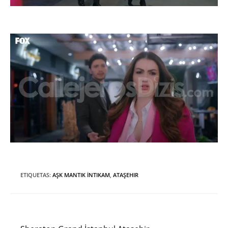
ETIQUETAS
:
AŞK MANTIK İNTIKAM
,
ATAŞEHIR
Entrada anterior
Leer
más