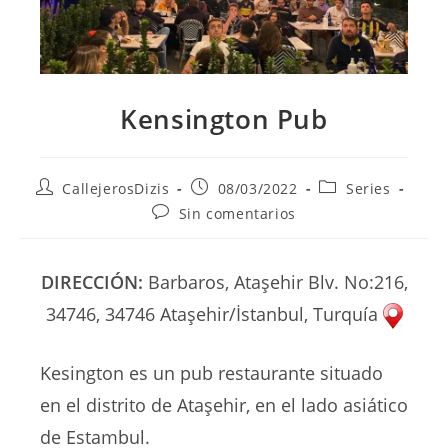
Kensington Pub
Autor
Publicación
Categoría
CallejerosDizis
08/03/2022
Series
de
de
de
Comentarios
Sin comentarios
la
la
la
de
entrada:
entrada:
entrada:
la
entrada:
DIRECCIÓN:
Barbaros, Ataşehir Blv. No:216,
34746, 34746 Ataşehir/İstanbul, Turquía
Kesington es un pub restaurante situado
en el distrito de Ataşehir, en el lado asiático
de Estambul.