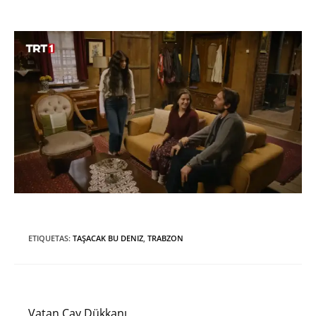
ETIQUETAS
:
TAŞACAK BU DENIZ
,
TRABZON
Entrada anterior
Leer
más
Vatan Çay Dükkanı