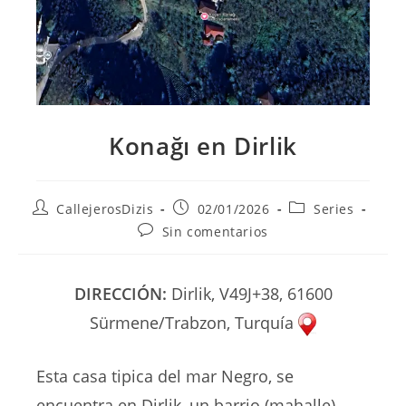
Konağı en Dirlik
Autor
Publicación
Categoría
CallejerosDizis
02/01/2026
Series
de
de
de
Comentarios
Sin comentarios
la
la
la
de
entrada:
entrada:
entrada:
la
entrada:
DIRECCIÓN:
Dirlik, V49J+38, 61600
Sürmene/Trabzon, Turquía
Esta casa tipica del mar Negro, se
encuentra en Dirlik, un barrio (mahalle)