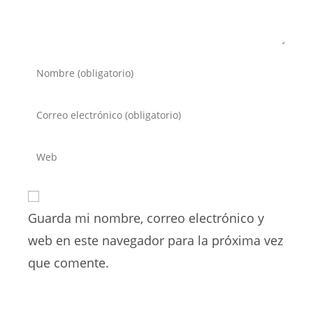
Introduce
tu
nombre
Introduce
o
tu
nombre
dirección
Introduce
de
de
la
usuario
correo
URL
para
electrónico
de
comentar
para
Guarda mi nombre, correo electrónico y
tu
comentar
web
web en este navegador para la próxima vez
(opcional)
que comente.