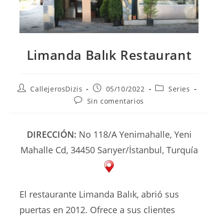
Limanda Balık Restaurant
Autor
Publicación
Categoría
CallejerosDizis
05/10/2022
Series
de
de
de
Comentarios
Sin comentarios
la
la
la
de
entrada:
entrada:
entrada:
la
entrada:
DIRECCIÓN:
No 118/A Yenimahalle, Yeni
Mahalle Cd, 34450 Sarıyer/İstanbul, Turquía
El restaurante Limanda Balık, abrió sus
puertas en 2012. Ofrece a sus clientes