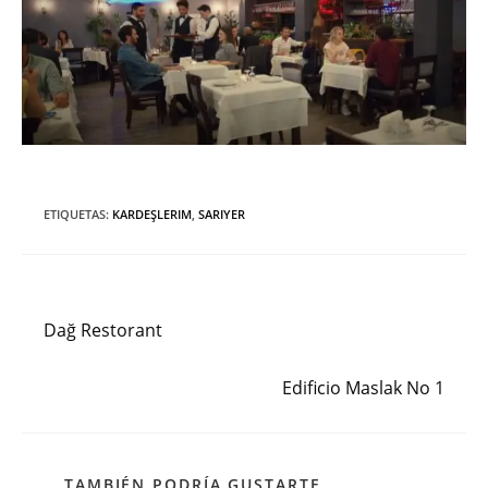
ETIQUETAS
:
KARDEŞLERIM
,
SARIYER
Entrada anterior
Leer
más
Dağ Restorant
artículos
Siguiente entrada
Edificio Maslak No 1
TAMBIÉN PODRÍA GUSTARTE