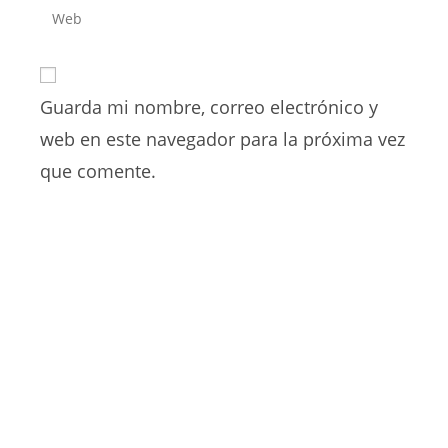
dirección
Introduce
de
de
la
usuario
correo
URL
para
electrónico
de
comentar
para
Guarda mi nombre, correo electrónico y
tu
comentar
web
web en este navegador para la próxima vez
(opcional)
que comente.