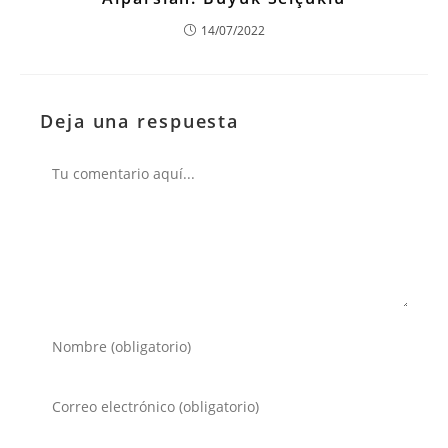
14/07/2022
Deja una respuesta
Comentario
Introduce
tu
nombre
Introduce
o
tu
nombre