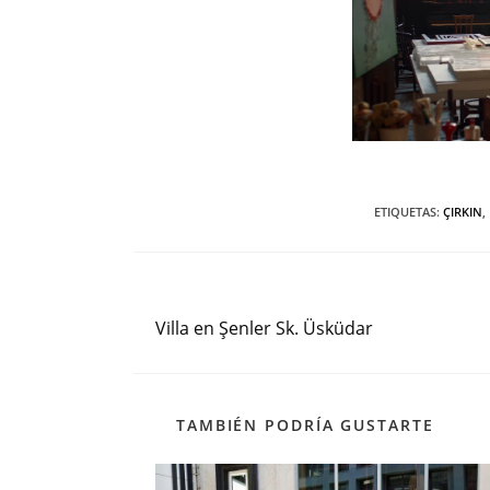
ETIQUETAS
:
ÇIRKIN
,
Entrada anterior
Leer
más
Villa en Şenler Sk. Üsküdar
artículos
TAMBIÉN PODRÍA GUSTARTE