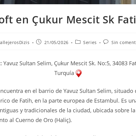
oft en Çukur Mescit Sk Fat
r
Publicación
Categoría
Comentarios
allejerosDizis
21/05/2026
Series
Sin coment
de
de
de
la
la
la
ada:
entrada:
entrada:
entrada:
:
Yavuz Sultan Selim, Çukur Mescit Sk. No:5, 34083 Fat
Turquía
 encuentra en el barrio de Yavuz Sultan Selim, situado
tórico de Fatih, en la parte europea de Estambul. Es un
tiguas y tradicionales de la ciudad, ubicada sobre la
nto al Cuerno de Oro (Haliç).