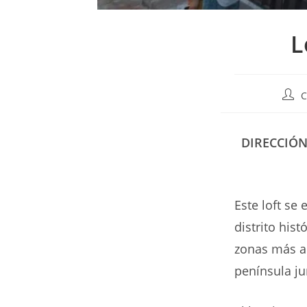
L
Auto
C
de
la
entr
DIRECCIÓN
Este loft se
distrito his
zonas más an
península ju