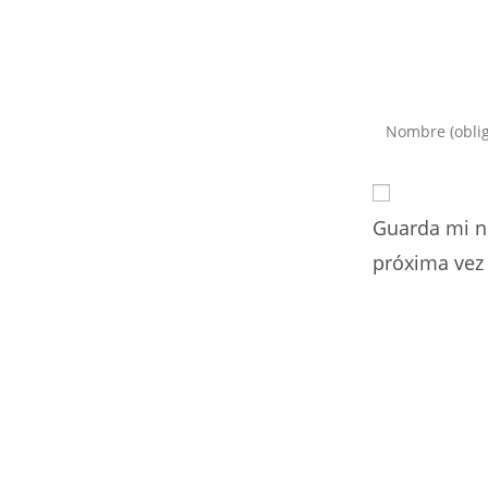
Introduce
tu
nombre
o
Guarda mi n
nombre
de
próxima vez
usuario
para
comentar