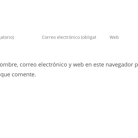
Introduce
Introduce
tu
la
dirección
URL
de
de
ombre, correo electrónico y web en este navegador p
correo
tu
electrónico
web
 que comente.
para
(opcional)
comentar