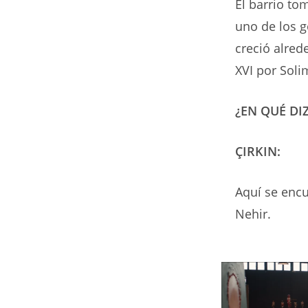
El barrio to
uno de los 
creció alred
XVI por Soli
¿EN QUÉ DI
ÇIRKIN:
Aquí se encu
Nehir.