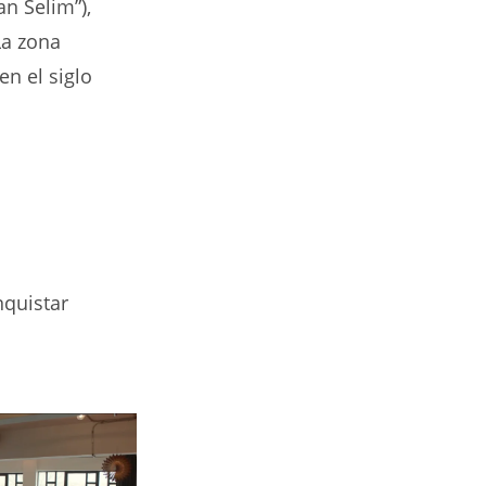
n Selim”),
La zona
en el siglo
nquistar