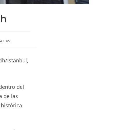
ih
arios
ih/İstanbul,
 dentro del
a de las
 histórica