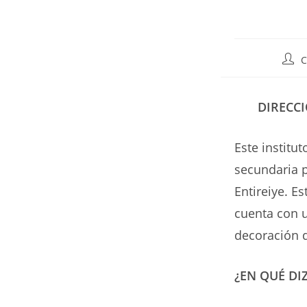
Auto
C
de
la
entr
DIRECCI
Este institut
secundaria p
Entireiye. E
cuenta con u
decoración d
¿EN QUÉ DI