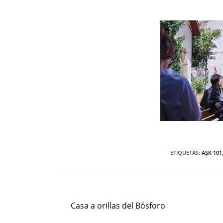
ETIQUETAS
:
AŞK 101
Entrada anterior
Leer
más
Casa a orillas del Bósforo
artículos