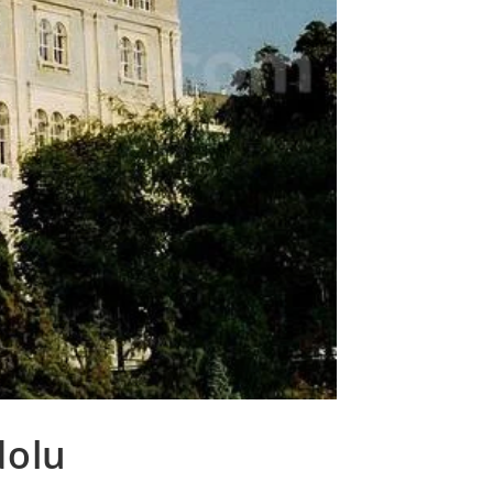
web
dolu