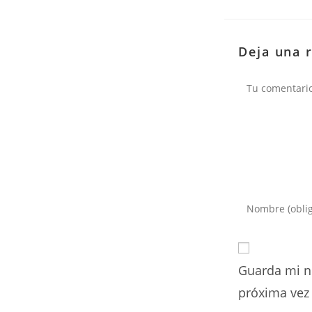
Deja una 
Comentario
Introduce
tu
nombre
o
Guarda mi n
nombre
de
próxima vez
usuario