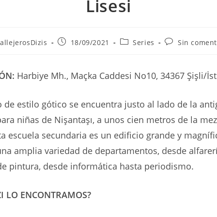
Lisesi
r
Publicación
Categoría
Comentarios
allejerosDizis
18/09/2021
Series
Sin coment
de
de
de
la
la
la
ada:
entrada:
entrada:
entrada:
ÓN:
Harbiye Mh., Maçka Caddesi No10, 34367 Şişli/İs
o de estilo gótico se encuentra justo al lado de la ant
ara niñas de Nişantaşı, a unos cien metros de la mez
sta escuela secundaria es un edificio grande y magnífi
na amplia variedad de departamentos, desde alfarer
e pintura, desde informática hasta periodismo.
ZI LO ENCONTRAMOS?