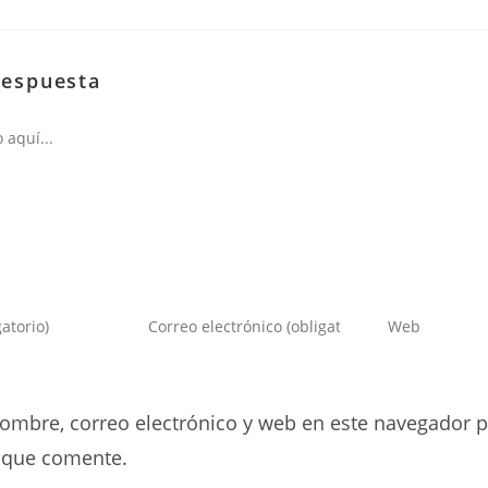
respuesta
Introduce
Introduce
tu
la
dirección
URL
de
de
ombre, correo electrónico y web en este navegador p
correo
tu
electrónico
web
 que comente.
para
(opcional)