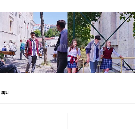
,
ŞIŞLI