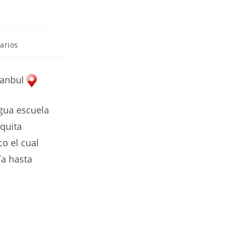
arios
tanbul
igua escuela
quita
co el cual
ía hasta