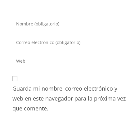
Introduce
tu
nombre
Introduce
o
tu
nombre
dirección
Introduce
de
de
la
usuario
correo
URL
para
electrónico
de
comentar
para
Guarda mi nombre, correo electrónico y
tu
comentar
web
web en este navegador para la próxima vez
(opcional)
que comente.