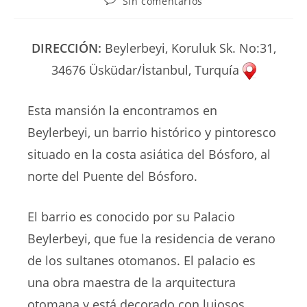
Sin comentarios
la
la
la
de
entrada:
entrada:
entrada:
la
entrada:
DIRECCIÓN:
Beylerbeyi, Koruluk Sk. No:31,
34676 Üsküdar/İstanbul, Turquía
Esta mansión la encontramos en
Beylerbeyi, un barrio histórico y pintoresco
situado en la costa asiática del Bósforo, al
norte del Puente del Bósforo.
El barrio es conocido por su Palacio
Beylerbeyi, que fue la residencia de verano
de los sultanes otomanos. El palacio es
una obra maestra de la arquitectura
otomana y está decorado con lujosos