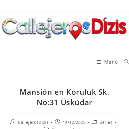
Ir
al
contenido
Menú
Mansión en Koruluk Sk.
No:31 Üsküdar
Autor
Publicación
Categoría
CallejerosDizis
14/12/2023
Series
de
de
de
Comentarios