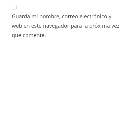
URL
para
electrónico
de
comentar
para
Guarda mi nombre, correo electrónico y
tu
comentar
web
web en este navegador para la próxima vez
(opcional)
que comente.