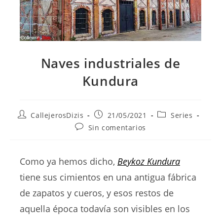
Naves industriales de
Kundura
Autor
Publicación
Categoría
CallejerosDizis
21/05/2021
Series
de
de
de
Comentarios
Sin comentarios
la
la
la
de
entrada:
entrada:
entrada:
la
entrada:
Como ya hemos dicho,
Beykoz Kundura
tiene sus cimientos en una antigua fábrica
de zapatos y cueros, y esos restos de
aquella época todavía son visibles en los