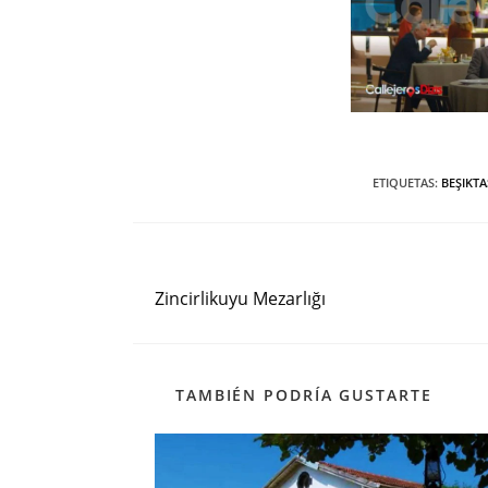
ETIQUETAS
:
BEŞIKTA
Entrada anterior
Leer
más
Zincirlikuyu Mezarlığı
artículos
TAMBIÉN PODRÍA GUSTARTE