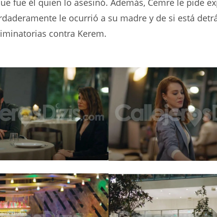
e fue él quien lo asesinó. Además, Cemre le pide ex
rdaderamente le ocurrió a su madre y de si está detrá
iminatorias contra Kerem.