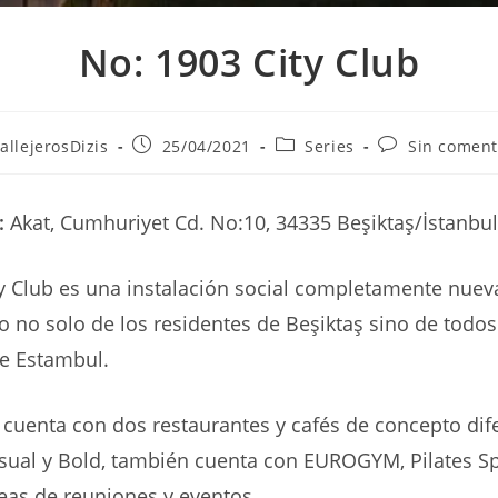
No: 1903 City Club
r
Publicación
Categoría
Comentarios
allejerosDizis
25/04/2021
Series
Sin coment
de
de
de
la
la
la
ada:
entrada:
entrada:
entrada:
:
Akat, Cumhuriyet Cd. No:10, 34335 Beşiktaş/İstanbu
y Club es una instalación social completamente nuev
so no solo de los residentes de Beşiktaş sino de todos
de Estambul.
e cuenta con dos restaurantes y cafés de concepto dif
sual y Bold, también cuenta con EUROGYM, Pilates S
eas de reuniones y eventos.