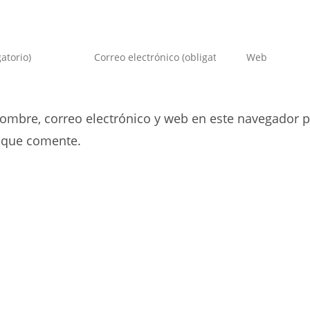
Introduce
Introduce
tu
la
dirección
URL
de
de
ombre, correo electrónico y web en este navegador p
correo
tu
electrónico
web
 que comente.
para
(opcional)
comentar