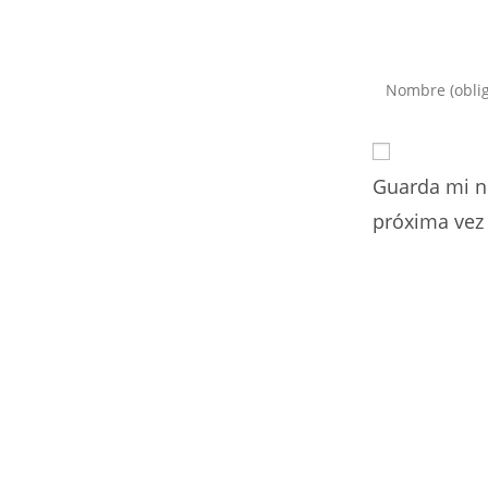
Introduce
tu
nombre
o
Guarda mi n
nombre
de
próxima vez
usuario
para
comentar