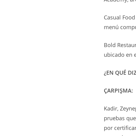
Casual Food
menú compue
Bold Restaur
ubicado en e
¿EN QUÉ DI
ÇARPIŞMA:
Kadir, Zeyne
pruebas que 
por certific