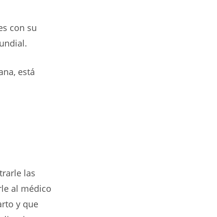
es con su
undial.
ana, está
rarle las
rle al médico
arto y que