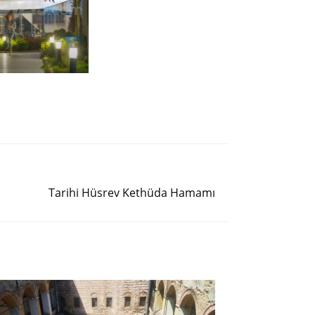
Siguiente entrada
Tarihi Hüsrev Kethüda Hamamı