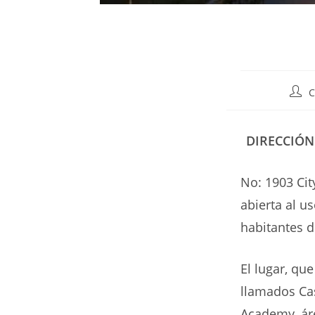
Auto
C
de
la
entr
DIRECCIÓN
No: 1903 Cit
abierta al u
habitantes 
El lugar, qu
llamados Ca
Academy, ár