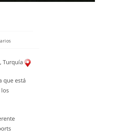
arios
l, Turquía
a que está
 los
erente
ports