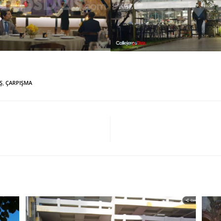
Ş
,
ÇARPIŞMA